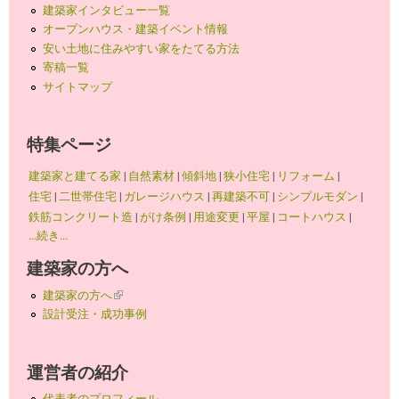
建築家インタビュー一覧
オープンハウス・建築イベント情報
安い土地に住みやすい家をたてる方法
寄稿一覧
サイトマップ
特集ページ
建築家と建てる家
|
自然素材
|
傾斜地
|
狭小住宅
|
リフォーム
|
住宅
|
二世帯住宅
|
ガレージハウス
|
再建築不可
|
シンプルモダン
|
鉄筋コンクリート造
|
がけ条例
|
用途変更
|
平屋
|
コートハウス
|
...続き...
建築家の方へ
建築家の方へ
(link is external)
設計受注・成功事例
運営者の紹介
代表者のプロフィール