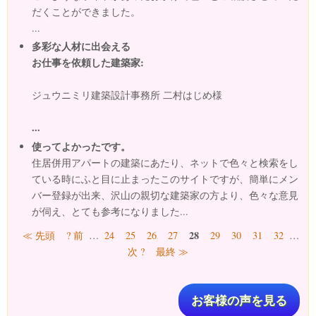
だくことができました。
...
多彩な人材に出会える
お仕事を依頼した建築家:
ジュウニミリ建築設計事務所 二村はじめ様
...
使ってよかったです。
住居併用アパートの建築にあたり、ネットで色々と検索をし
ている時にふと目に止まったこのサイトですが、簡単にメン
バー登録が出来、沢山の親切な建築家の方より、色々な意見
が伺え、とても参考になりました...
ページ
28
≪ 先頭
? 前
…
24
25
26
27
29
30
31
32
…
次 ?
最終 ≫
お客様の声を見る