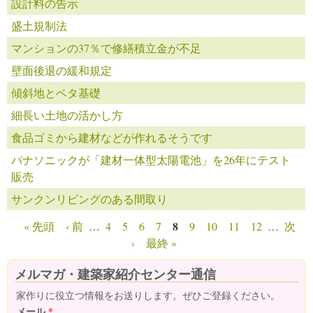
設計料の告示
盛土規制法
マンションの37％で修繕積立金が不足
壁面後退の緩和規定
傾斜地とベタ基礎
細長い土地の活かし方
食品ゴミから建材などが作れるそうです
パナソニックが「建材一体型太陽電池」を26年にテスト
販売
サンクンリビングのある間取り
8
« 先頭
‹ 前
…
4
5
6
7
9
10
11
12
…
次
ページ
›
最終 »
メルマガ・建築家紹介センター通信
家作りに役立つ情報をお送りします。ぜひご登録ください。
メール
*