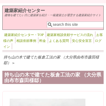
メインコンテンツに移動
建築家紹介センター
建物を建てたい方に建築家を紹介・一級建築士が運営する建築家紹介サイト
検索
検索フォーム
建築家紹介センター・TOP
建築家相談依頼サービスの流れ
お客
様の声
相談依頼事例
料金
よくある質問
安心安全宣言
ログ
イン
持ち山の木で建てた板倉工法の家 （大分県由布市森田様
邸） >
持ち山の木で建てた板倉工法の家 （大分県
由布市森田様邸）