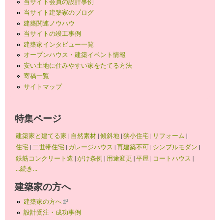
当サイト会員の設計事例
当サイト建築家のブログ
建築関連ノウハウ
当サイトの竣工事例
建築家インタビュー一覧
オープンハウス・建築イベント情報
安い土地に住みやすい家をたてる方法
寄稿一覧
サイトマップ
特集ページ
建築家と建てる家
|
自然素材
|
傾斜地
|
狭小住宅
|
リフォーム
|
住宅
|
二世帯住宅
|
ガレージハウス
|
再建築不可
|
シンプルモダン
|
鉄筋コンクリート造
|
がけ条例
|
用途変更
|
平屋
|
コートハウス
|
...続き...
建築家の方へ
建築家の方へ
(link is external)
設計受注・成功事例