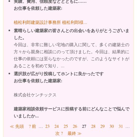
実績、費用、信頼度などとともに……
お仕事を依頼した建築家:
植松利郎建築設計事務所 植松利郎様...
素晴らしい建築家の皆さんとの出会いをありがとうございま
した。
今回は、非常に難しい宅地の購入に関して、多くの建築士の
方々から親身に相談にのって頂けました。今回は、結果的に
仕事の依頼には至らなかったのですが、このようなサイトが
あることを初めて知り、...
選択肢が広がり投稿してホントに良かったです
お仕事を依頼した建築家:
株式会社ケンチックス
建築家相談依頼サービスに投稿する前にどんなことで悩んで
いましたか...
ページ
27
≪ 先頭
? 前
…
23
24
25
26
28
29
30
31
…
次 ?
最終 ≫