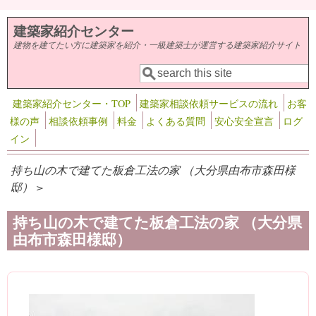
メインコンテンツに移動
建築家紹介センター
建物を建てたい方に建築家を紹介・一級建築士が運営する建築家紹介サイト
検索
検索フォーム
建築家紹介センター・TOP
建築家相談依頼サービスの流れ
お客
様の声
相談依頼事例
料金
よくある質問
安心安全宣言
ログ
イン
持ち山の木で建てた板倉工法の家 （大分県由布市森田様
邸） >
持ち山の木で建てた板倉工法の家 （大分県
由布市森田様邸）