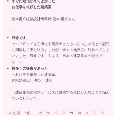
すぐに返信が来てよかった
お仕事を依頼した建築家
松本勇介建築設計事務所 松本 勇介さん
...
残念です。
セルフビルドを手掛ける建築士さんもいらっしゃるとの記述
に期待して申し込みましたが、全くの無反応に終わってしま
いました。残念です。やはり、日本の建築業界の現状で
は、...
数多くの提案があった
・お仕事を依頼した建築家:
井水建築設計 井水 通明
・建築家相談依頼サービスに投稿する前にどんなことで悩ん
でいましたか？:
...
ページ
29
≪ 先頭
? 前
…
25
26
27
28
30
31
32
33
…