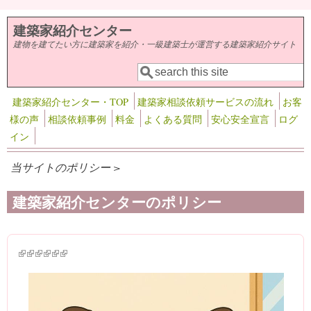
メインコンテンツに移動
建築家紹介センター
建物を建てたい方に建築家を紹介・一級建築士が運営する建築家紹介サイト
検索
検索フォーム
建築家紹介センター・TOP
建築家相談依頼サービスの流れ
お客
様の声
相談依頼事例
料金
よくある質問
安心安全宣言
ログ
イン
当サイトのポリシー >
建築家紹介センターのポリシー
(link is external)
(link is external)
(link is external)
(link is external)
(link is external)
(link is external)