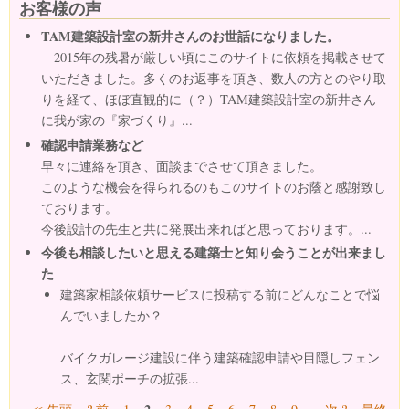
お客様の声
TAM建築設計室の新井さんのお世話になりました。
2015年の残暑が厳しい頃にこのサイトに依頼を掲載させて
いただきました。多くのお返事を頂き、数人の方とのやり取
りを経て、ほぼ直観的に（？）TAM建築設計室の新井さん
に我が家の『家づくり』...
確認申請業務など
早々に連絡を頂き、面談までさせて頂きました。
このような機会を得られるのもこのサイトのお蔭と感謝致し
ております。
今後設計の先生と共に発展出来ればと思っております。...
今後も相談したいと思える建築士と知り会うことが出来まし
た
建築家相談依頼サービスに投稿する前にどんなことで悩
んでいましたか？
バイクガレージ建設に伴う建築確認申請や目隠しフェン
ス、玄関ポーチの拡張...
ページ