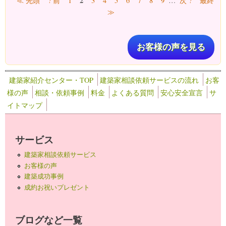
2
≪ 先頭
? 前
1
3
4
5
6
7
8
9
…
次 ?
最終
≫
お客様の声を見る
建築家紹介センター・TOP
建築家相談依頼サービスの流れ
お客
様の声
相談・依頼事例
料金
よくある質問
安心安全宣言
サ
イトマップ
サービス
建築家相談依頼サービス
お客様の声
建築成功事例
成約お祝いプレゼント
ブログなど一覧