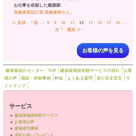
お仕事を依頼した建築家:
高橋泰樹設計室 高橋泰樹さん
...
ページ
12
≪ 先頭
? 前
…
8
9
10
11
13
14
15
16
…
次 ?
最終 ≫
お客様の声を見る
建築家紹介センター・TOP
建築家相談依頼サービスの流れ
お客
様の声
相談・依頼事例
料金
よくある質問
安心安全宣言
サ
イトマップ
サービス
建築家相談依頼サービス
お客様の声
建築成功事例
成約お祝いプレゼント