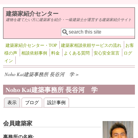
メインコンテンツに移動
建築家紹介センター
建物を建てたい方に建築家を紹介・一級建築士が運営する建築家紹介サイト
検索
検索フォーム
建築家紹介センター・TOP
建築家相談依頼サービスの流れ
お客
様の声
相談依頼事例
料金
よくある質問
安心安全宣言
ログ
イン
Noho Kai建築事務所 長谷河 学 >
Noho Kai建築事務所 長谷河 学
表示
(アクティブなタブ)
ブログ
設計事例
プライマリータブ
会員建築家
事務所の名称: