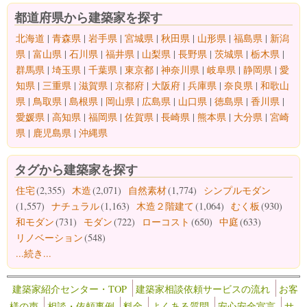
都道府県から建築家を探す
北海道
|
青森県
|
岩手県
|
宮城県
|
秋田県
|
山形県
|
福島県
|
新潟
県
|
富山県
|
石川県
|
福井県
|
山梨県
|
長野県
|
茨城県
|
栃木県
|
群馬県
|
埼玉県
|
千葉県
|
東京都
|
神奈川県
|
岐阜県
|
静岡県
|
愛
知県
|
三重県
|
滋賀県
|
京都府
|
大阪府
|
兵庫県
|
奈良県
|
和歌山
県
|
鳥取県
|
島根県
|
岡山県
|
広島県
|
山口県
|
徳島県
|
香川県
|
愛媛県
|
高知県
|
福岡県
|
佐賀県
|
長崎県
|
熊本県
|
大分県
|
宮崎
県
|
鹿児島県
|
沖縄県
タグから建築家を探す
住宅
(2,355)
木造
(2,071)
自然素材
(1,774)
シンプルモダン
(1,557)
ナチュラル
(1,163)
木造２階建て
(1,064)
むく板
(930)
和モダン
(731)
モダン
(722)
ローコスト
(650)
中庭
(633)
リノベーション
(548)
...続き...
建築家紹介センター・TOP
建築家相談依頼サービスの流れ
お客
様の声
相談・依頼事例
料金
よくある質問
安心安全宣言
サ