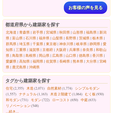
お客様の声を見る
都道府県から建築家を探す
北海道
|
青森県
|
岩手県
|
宮城県
|
秋田県
|
山形県
|
福島県
|
新潟
県
|
富山県
|
石川県
|
福井県
|
山梨県
|
長野県
|
茨城県
|
栃木県
|
群馬県
|
埼玉県
|
千葉県
|
東京都
|
神奈川県
|
岐阜県
|
静岡県
|
愛
知県
|
三重県
|
滋賀県
|
京都府
|
大阪府
|
兵庫県
|
奈良県
|
和歌山
県
|
鳥取県
|
島根県
|
岡山県
|
広島県
|
山口県
|
徳島県
|
香川県
|
愛媛県
|
高知県
|
福岡県
|
佐賀県
|
長崎県
|
熊本県
|
大分県
|
宮崎
県
|
鹿児島県
|
沖縄県
タグから建築家を探す
住宅
(2,355)
木造
(2,071)
自然素材
(1,774)
シンプルモダン
(1,557)
ナチュラル
(1,163)
木造２階建て
(1,064)
むく板
(930)
和モダン
(731)
モダン
(722)
ローコスト
(650)
中庭
(633)
リノベーション
(548)
...続き...