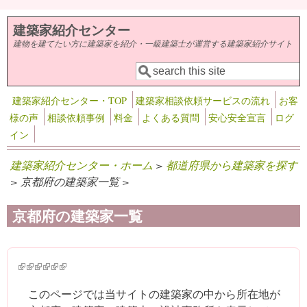
メインコンテンツに移動
建築家紹介センター
建物を建てたい方に建築家を紹介・一級建築士が運営する建築家紹介サイト
検索
検索フォーム
建築家紹介センター・TOP
建築家相談依頼サービスの流れ
お客
様の声
相談依頼事例
料金
よくある質問
安心安全宣言
ログ
イン
建築家紹介センター・ホーム
>
都道府県から建築家を探す
> 京都府の建築家一覧 >
京都府の建築家一覧
(link is external)
(link is external)
(link is external)
(link is external)
(link is external)
(link is external)
このページでは当サイトの建築家の中から所在地が