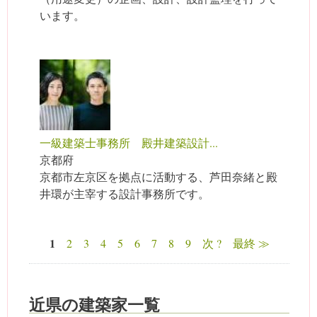
います。
一級建築士事務所 殿井建築設計...
京都府
京都市左京区を拠点に活動する、芦田奈緒と殿
井環が主宰する設計事務所です。
1
2
3
4
5
6
7
8
9
次 ?
最終 ≫
ページ
近県の建築家一覧