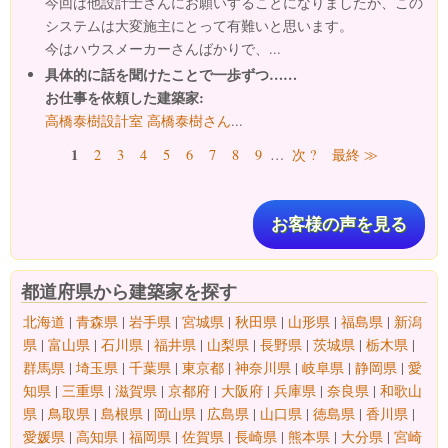
今回は他設計士さんにお願いすることになりましたが、この
システムは大変施主にとって有難いと思います。
今はハウスメーカーさんばかりで、...
具体的に話を聞けたことで一歩ずつ……
お仕事を依頼した建築家:
高橋泰樹設計室 高橋泰樹さん
...
ページ
1
2
3
4
5
6
7
8
9
…
次 ?
最終 ≫
お客様の声を見る
都道府県から建築家を探す
北海道
|
青森県
|
岩手県
|
宮城県
|
秋田県
|
山形県
|
福島県
|
新潟
県
|
富山県
|
石川県
|
福井県
|
山梨県
|
長野県
|
茨城県
|
栃木県
|
群馬県
|
埼玉県
|
千葉県
|
東京都
|
神奈川県
|
岐阜県
|
静岡県
|
愛
知県
|
三重県
|
滋賀県
|
京都府
|
大阪府
|
兵庫県
|
奈良県
|
和歌山
県
|
鳥取県
|
島根県
|
岡山県
|
広島県
|
山口県
|
徳島県
|
香川県
|
愛媛県
|
高知県
|
福岡県
|
佐賀県
|
長崎県
|
熊本県
|
大分県
|
宮崎