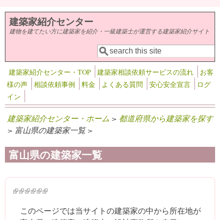
メインコンテンツに移動
建築家紹介センター
建物を建てたい方に建築家を紹介・一級建築士が運営する建築家紹介サイト
検索
検索フォーム
建築家紹介センター・TOP
建築家相談依頼サービスの流れ
お客
様の声
相談依頼事例
料金
よくある質問
安心安全宣言
ログ
イン
建築家紹介センター・ホーム
>
都道府県から建築家を探す
> 富山県の建築家一覧 >
富山県の建築家一覧
(link is external)
(link is external)
(link is external)
(link is external)
(link is external)
(link is external)
このページでは当サイトの建築家の中から所在地が