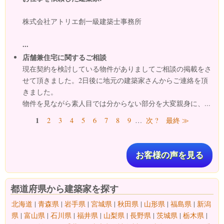
株式会社アトリエ創一級建築士事務所
...
店舗兼住宅に関するご相談
現在契約を検討している物件がありましてご相談の掲載をさ
せて頂きました。2日後に地元の建築家さんからご連絡を頂
きました。
物件を見ながら素人目では分からない部分を大変親身に、...
ページ
1
2
3
4
5
6
7
8
9
…
次 ?
最終 ≫
お客様の声を見る
都道府県から建築家を探す
北海道
|
青森県
|
岩手県
|
宮城県
|
秋田県
|
山形県
|
福島県
|
新潟
県
|
富山県
|
石川県
|
福井県
|
山梨県
|
長野県
|
茨城県
|
栃木県
|