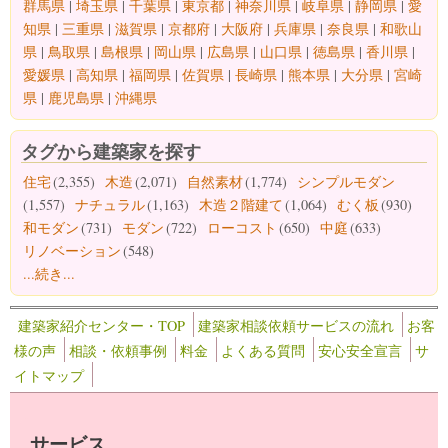
群馬県
|
埼玉県
|
千葉県
|
東京都
|
神奈川県
|
岐阜県
|
静岡県
|
愛
知県
|
三重県
|
滋賀県
|
京都府
|
大阪府
|
兵庫県
|
奈良県
|
和歌山
県
|
鳥取県
|
島根県
|
岡山県
|
広島県
|
山口県
|
徳島県
|
香川県
|
愛媛県
|
高知県
|
福岡県
|
佐賀県
|
長崎県
|
熊本県
|
大分県
|
宮崎
県
|
鹿児島県
|
沖縄県
タグから建築家を探す
住宅
(2,355)
木造
(2,071)
自然素材
(1,774)
シンプルモダン
(1,557)
ナチュラル
(1,163)
木造２階建て
(1,064)
むく板
(930)
和モダン
(731)
モダン
(722)
ローコスト
(650)
中庭
(633)
リノベーション
(548)
...続き...
建築家紹介センター・TOP
建築家相談依頼サービスの流れ
お客
様の声
相談・依頼事例
料金
よくある質問
安心安全宣言
サ
イトマップ
サービス