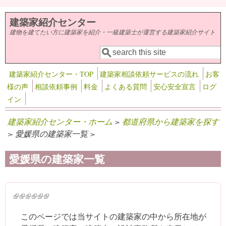
メインコンテンツに移動
建築家紹介センター
建物を建てたい方に建築家を紹介・一級建築士が運営する建築家紹介サイト
検索
検索フォーム
建築家紹介センター・TOP
建築家相談依頼サービスの流れ
お客
様の声
相談依頼事例
料金
よくある質問
安心安全宣言
ログ
イン
建築家紹介センター・ホーム
>
都道府県から建築家を探す
> 愛媛県の建築家一覧 >
愛媛県の建築家一覧
(link is external)
(link is external)
(link is external)
(link is external)
(link is external)
(link is external)
このページでは当サイトの建築家の中から所在地が