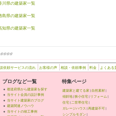
香川県の建築家一覧
徳島県の建築家一覧
高知県の建築家一覧
k is external)
ink is external)
(link is external)
(link is external)
(link is external)
(link is external)
談依頼サービスの流れ
お客様の声
相談・依頼事例
料金
よくある
ブログなど一覧
特集ページ
都道府県から建築家を探す
建築家と建てる家
|
自然素材
|
当サイト会員の設計事例
傾斜地
|
狭小住宅
|
リフォーム
|
当サイト建築家のブログ
住宅
|
二世帯住宅
|
建築関連ノウハウ
ガレージハウス
|
再建築不可
|
当サイトの竣工事例
シンプルモダン
|