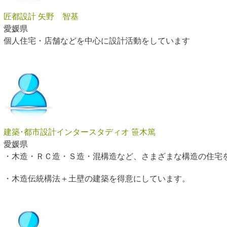
匠都設計 矢野 智基
愛媛県
個人住宅・店舗などを中心に設計活動をしています
建築･都市設計インタースタディオ 笹木篤
20
…
愛媛県
・木造・ＲＣ造・Ｓ造・混構造など、さまざまな構造の住宅
・木造伝統構法＋土壁の建築を得意にしています。