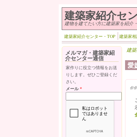
メインコンテンツに移動
建築家紹介セ
建物を建てたい方に建築家を紹介
建築家紹介センター・TOP
建築家相
建築
メルマガ・建築家紹
介センター通信
愛
家作りに役立つ情報をお送
りします。ぜひご登録くだ
さい。
(lin
(l
メール
*