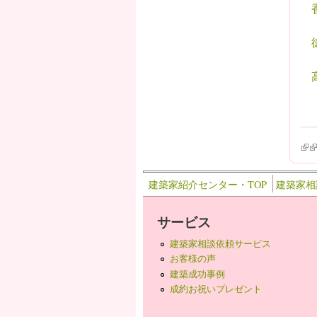
(lin
(l
建築家紹介センター・TOP
建築家相
サービス
建築家相談依頼サービス
お客様の声
建築成功事例
成約お祝いプレゼント