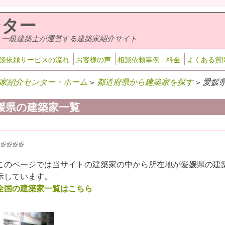
ンター
・一級建築士が運営する建築家紹介サイト
談依頼サービスの流れ
お客様の声
相談依頼事例
料金
よくある質
家紹介センター・ホーム
>
都道府県から建築家を探す
> 愛媛
媛県の建築家一覧
k is external)
ink is external)
(link is external)
(link is external)
(link is external)
(link is external)
このページでは当サイトの建築家の中から所在地が愛媛県の建
示しています。
全国の建築家一覧はこちら