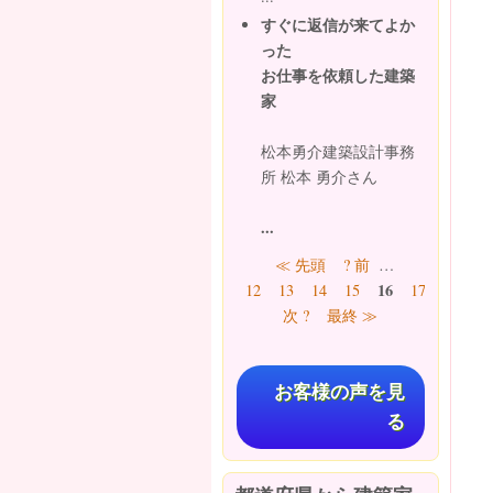
すぐに返信が来てよか
った
お仕事を依頼した建築
家
松本勇介建築設計事務
所 松本 勇介さん
...
ページ
≪ 先頭
? 前
…
16
12
13
14
15
17
18
19
次 ?
最終 ≫
お客様の声を見
る