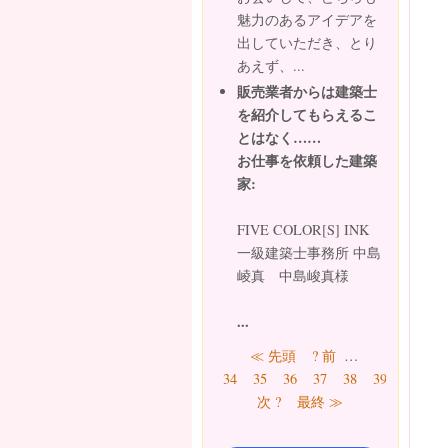
魅力のあるアイデアを
出していただき、とり
あえず、...
販売業者からは建築士
を紹介してもらえるこ
とはなく……
お仕事を依頼した建築
家:
FIVE COLOR[S] INK
一級建築士事務所 中島
崚真 中島峻真様
...
ページ
≪ 先頭
? 前
…
41
34
35
36
37
38
39
40
次 ?
最終 ≫