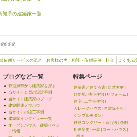
高知県の建築家一覧
k is external)
ink is external)
(link is external)
(link is external)
(link is external)
(link is external)
談依頼サービスの流れ
お客様の声
相談・依頼事例
料金
よくある
ブログなど一覧
特集ページ
都道府県から建築家を探す
建築家と建てる家
|
自然素材
|
当サイト会員の設計事例
傾斜地
|
狭小住宅
|
リフォーム
|
当サイト建築家のブログ
住宅
|
二世帯住宅
|
建築関連ノウハウ
ガレージハウス
|
再建築不可
|
当サイトの竣工事例
シンプルモダン
|
建築家インタビュー一覧
鉄筋コンクリート造
|
がけ条例
|
オープンハウス・建築イベン
用途変更
|
平屋
|
コートハウス
|
ト情報
...続き...