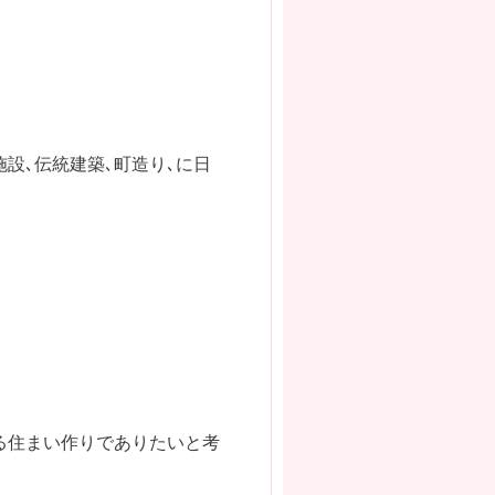
施設､伝統建築､町造り､に日
る住まい作りでありたいと考