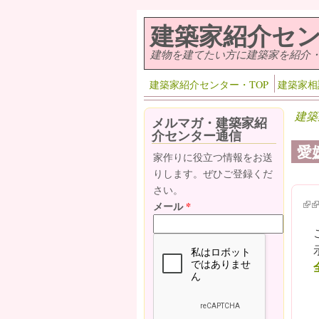
メインコンテンツに移動
建築家紹介セ
建物を建てたい方に建築家を紹介
建築家紹介センター・TOP
建築家相
建築
メルマガ・建築家紹
介センター通信
愛
家作りに役立つ情報をお送
りします。ぜひご登録くだ
さい。
(lin
(l
メール
*