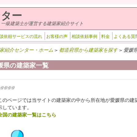
ンター
・一級建築士が運営する建築家紹介サイト
談依頼サービスの流れ
お客様の声
相談依頼事例
料金
よくある質
家紹介センター・ホーム
>
都道府県から建築家を探す
> 愛媛
媛県の建築家一覧
k is external)
ink is external)
(link is external)
(link is external)
(link is external)
(link is external)
このページでは当サイトの建築家の中から所在地が愛媛県の建
示しています。
全国の建築家一覧はこちら