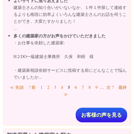
よいサイトに巡りあえました
建築士さんの知り合いがいないなか、１件１件探して連絡す
るよりも格段に効率よくいろんな建築士さんのお話を伺うこ
とができ、大変たすかりました！
...
多くの建築家の方がお声をかけていただきました
・お仕事を依頼した建築家:
H２DO一級建築士事務所 久保 和樹 様
・建築家相談依頼サービスに投稿する前にどんなことで悩ん
でいましたか...
ページ
5
≪ 先頭
? 前
1
2
3
4
6
7
8
9
…
次 ?
最終
≫
お客様の声を見る