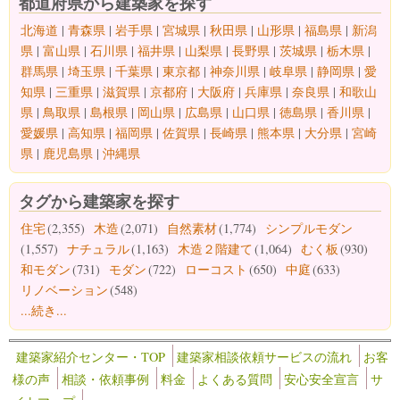
都道府県から建築家を探す
北海道
|
青森県
|
岩手県
|
宮城県
|
秋田県
|
山形県
|
福島県
|
新潟
県
|
富山県
|
石川県
|
福井県
|
山梨県
|
長野県
|
茨城県
|
栃木県
|
群馬県
|
埼玉県
|
千葉県
|
東京都
|
神奈川県
|
岐阜県
|
静岡県
|
愛
知県
|
三重県
|
滋賀県
|
京都府
|
大阪府
|
兵庫県
|
奈良県
|
和歌山
県
|
鳥取県
|
島根県
|
岡山県
|
広島県
|
山口県
|
徳島県
|
香川県
|
愛媛県
|
高知県
|
福岡県
|
佐賀県
|
長崎県
|
熊本県
|
大分県
|
宮崎
県
|
鹿児島県
|
沖縄県
タグから建築家を探す
住宅
(2,355)
木造
(2,071)
自然素材
(1,774)
シンプルモダン
(1,557)
ナチュラル
(1,163)
木造２階建て
(1,064)
むく板
(930)
和モダン
(731)
モダン
(722)
ローコスト
(650)
中庭
(633)
リノベーション
(548)
...続き...
建築家紹介センター・TOP
建築家相談依頼サービスの流れ
お客
様の声
相談・依頼事例
料金
よくある質問
安心安全宣言
サ