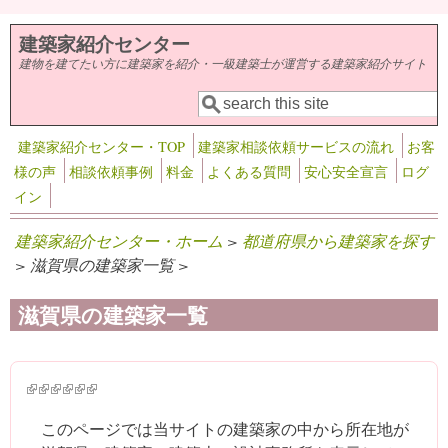
メインコンテンツに移動
建築家紹介センター
建物を建てたい方に建築家を紹介・一級建築士が運営する建築家紹介サイト
検索
検索フォーム
建築家紹介センター・TOP
建築家相談依頼サービスの流れ
お客
様の声
相談依頼事例
料金
よくある質問
安心安全宣言
ログ
イン
建築家紹介センター・ホーム
>
都道府県から建築家を探す
> 滋賀県の建築家一覧 >
滋賀県の建築家一覧
(link is external)
(link is external)
(link is external)
(link is external)
(link is external)
(link is external)
このページでは当サイトの建築家の中から所在地が