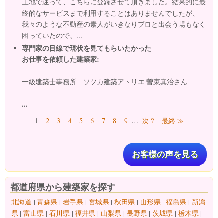
土地で迷って、こちらに登録させて頂きました。結果的に最
終的なサービスまで利用することはありませんでしたが、
我々のような不動産の素人がいきなりプロと出会う場もなく
困っていたので、...
専門家の目線で現状を見てもらいたかった
お仕事を依頼した建築家:
一級建築士事務所 ソツカ建築アトリエ 曽束真治さん
...
ページ
1
2
3
4
5
6
7
8
9
…
次 ?
最終 ≫
お客様の声を見る
都道府県から建築家を探す
北海道
|
青森県
|
岩手県
|
宮城県
|
秋田県
|
山形県
|
福島県
|
新潟
県
|
富山県
|
石川県
|
福井県
|
山梨県
|
長野県
|
茨城県
|
栃木県
|