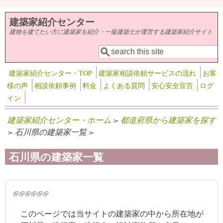
メインコンテンツに移動
建築家紹介センター
建物を建てたい方に建築家を紹介・一級建築士が運営する建築家紹介サイト
検索
検索フォーム
建築家紹介センター・TOP
建築家相談依頼サービスの流れ
お客
様の声
相談依頼事例
料金
よくある質問
安心安全宣言
ログ
イン
建築家紹介センター・ホーム
>
都道府県から建築家を探す
> 石川県の建築家一覧 >
石川県の建築家一覧
(link is external)
(link is external)
(link is external)
(link is external)
(link is external)
(link is external)
このページでは当サイトの建築家の中から所在地が