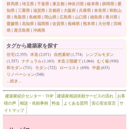
群馬県
|
埼玉県
|
千葉県
|
東京都
|
神奈川県
|
岐阜県
|
静岡県
|
愛
知県
|
三重県
|
滋賀県
|
京都府
|
大阪府
|
兵庫県
|
奈良県
|
和歌山
県
|
鳥取県
|
島根県
|
岡山県
|
広島県
|
山口県
|
徳島県
|
香川県
|
愛媛県
|
高知県
|
福岡県
|
佐賀県
|
長崎県
|
熊本県
|
大分県
|
宮崎
県
|
鹿児島県
|
沖縄県
タグから建築家を探す
住宅
(2,355)
木造
(2,071)
自然素材
(1,774)
シンプルモダン
(1,557)
ナチュラル
(1,163)
木造２階建て
(1,064)
むく板
(930)
和モダン
(731)
モダン
(722)
ローコスト
(650)
中庭
(633)
リノベーション
(548)
...続き...
建築家紹介センター・TOP
建築家相談依頼サービスの流れ
お客
様の声
相談・依頼事例
料金
よくある質問
安心安全宣言
サ
イトマップ