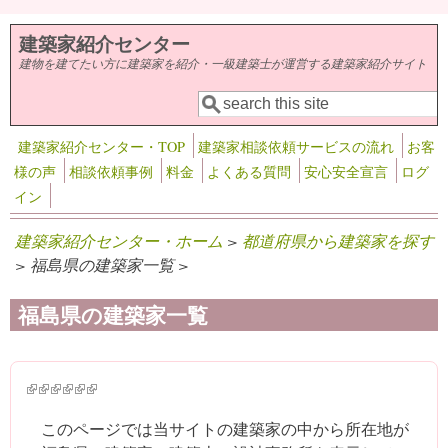
メインコンテンツに移動
建築家紹介センター
建物を建てたい方に建築家を紹介・一級建築士が運営する建築家紹介サイト
検索
検索フォーム
建築家紹介センター・TOP
建築家相談依頼サービスの流れ
お客
様の声
相談依頼事例
料金
よくある質問
安心安全宣言
ログ
イン
建築家紹介センター・ホーム
>
都道府県から建築家を探す
> 福島県の建築家一覧 >
福島県の建築家一覧
(link is external)
(link is external)
(link is external)
(link is external)
(link is external)
(link is external)
このページでは当サイトの建築家の中から所在地が