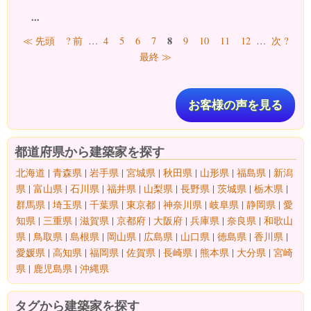
...
ページ
8
≪ 先頭
? 前
…
4
5
6
7
9
10
11
12
…
次 ?
最終 ≫
お客様の声を見る
都道府県から建築家を探す
北海道
|
青森県
|
岩手県
|
宮城県
|
秋田県
|
山形県
|
福島県
|
新潟
県
|
富山県
|
石川県
|
福井県
|
山梨県
|
長野県
|
茨城県
|
栃木県
|
群馬県
|
埼玉県
|
千葉県
|
東京都
|
神奈川県
|
岐阜県
|
静岡県
|
愛
知県
|
三重県
|
滋賀県
|
京都府
|
大阪府
|
兵庫県
|
奈良県
|
和歌山
県
|
鳥取県
|
島根県
|
岡山県
|
広島県
|
山口県
|
徳島県
|
香川県
|
愛媛県
|
高知県
|
福岡県
|
佐賀県
|
長崎県
|
熊本県
|
大分県
|
宮崎
県
|
鹿児島県
|
沖縄県
タグから建築家を探す