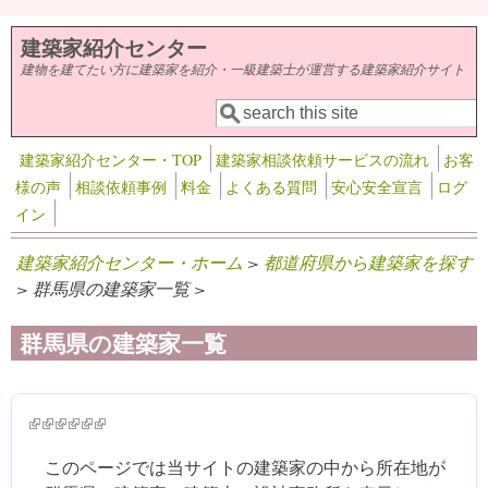
メインコンテンツに移動
建築家紹介センター
建物を建てたい方に建築家を紹介・一級建築士が運営する建築家紹介サイト
検索
検索フォーム
建築家紹介センター・TOP
建築家相談依頼サービスの流れ
お客
様の声
相談依頼事例
料金
よくある質問
安心安全宣言
ログ
イン
建築家紹介センター・ホーム
>
都道府県から建築家を探す
> 群馬県の建築家一覧 >
群馬県の建築家一覧
(link is external)
(link is external)
(link is external)
(link is external)
(link is external)
(link is external)
このページでは当サイトの建築家の中から所在地が