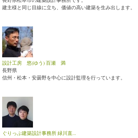
建主様と同じ目線に立ち、価値の高い建築を生み出します。
設計工房 悠(ゆう) 百瀬 満
長野県
信州・松本・安曇野を中心に設計監理を行っています。
ぐりっぷ建築設計事務所 緑川直...