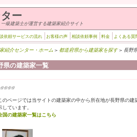
ンター
・一級建築士が運営する建築家紹介サイト
談依頼サービスの流れ
お客様の声
相談依頼事例
料金
よくある質
家紹介センター・ホーム
>
都道府県から建築家を探す
> 長野
野県の建築家一覧
k is external)
ink is external)
(link is external)
(link is external)
(link is external)
(link is external)
このページでは当サイトの建築家の中から所在地が長野県の建
示しています。
全国の建築家一覧はこちら