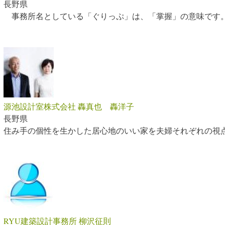
長野県
事務所名としている「ぐりっぷ」は、「掌握」の意味です
源池設計室株式会社 轟真也 轟洋子
長野県
住み手の個性を生かした居心地のいい家を夫婦それぞれの視
42
RYU建築設計事務所 柳沢征則