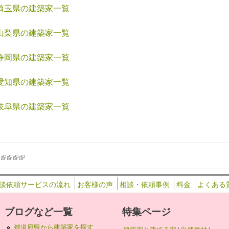
埼玉県の建築家一覧
山梨県の建築家一覧
静岡県の建築家一覧
愛知県の建築家一覧
岐阜県の建築家一覧
k is external)
ink is external)
(link is external)
(link is external)
(link is external)
(link is external)
談依頼サービスの流れ
お客様の声
相談・依頼事例
料金
よくある
ブログなど一覧
特集ページ
都道府県から建築家を探す