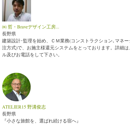
㈱ 哲・Braveデザイン工房...
長野県
建築設計･監理を始め、ＣＭ業務(コンストラクション､マネージ
注方式)で、お施主様還元システムをとっております。詳細は
ル及びお電話をして下さい。
ATELIER15 野溝俊志
長野県
『小さな旅館を、選ばれ続ける宿へ』