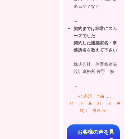
来るか？など
...
契約までは非常にスム
ーズでした
契約した建築家名・事
務所名を教えて下さい
株式会社 佐野修建築
設計事務所 佐野 修
...
ページ
≪ 先頭
? 前
…
41
34
35
36
37
38
39
40
次 ?
最終 ≫
お客様の声を見