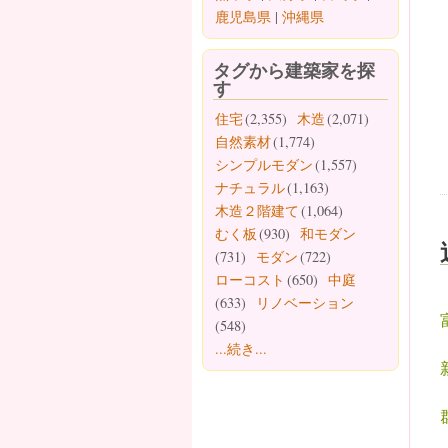
鹿児島県
|
沖縄県
タグから建築家を探
す
住宅
(2,355)
木造
(2,071)
自然素材
(1,774)
シンプルモダン
(1,557)
ナチュラル
(1,163)
木造２階建て
(1,064)
むく板
(930)
和モダン
(731)
モダン
(722)
ローコスト
(650)
中庭
(633)
リノベーション
(548)
...続き...