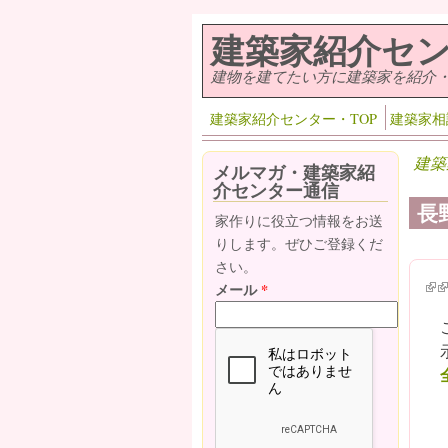
メインコンテンツに移動
建築家紹介セ
建物を建てたい方に建築家を紹介
建築家紹介センター・TOP
建築家相
建築
メルマガ・建築家紹
介センター通信
長
家作りに役立つ情報をお送
りします。ぜひご登録くだ
さい。
(lin
(l
メール
*