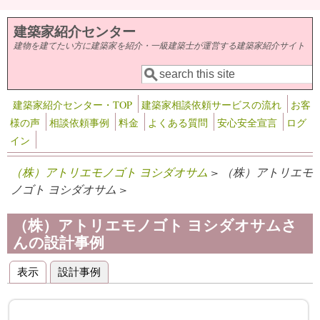
メインコンテンツに移動
建築家紹介センター
建物を建てたい方に建築家を紹介・一級建築士が運営する建築家紹介サイト
検索
検索フォーム
建築家紹介センター・TOP
建築家相談依頼サービスの流れ
お客
様の声
相談依頼事例
料金
よくある質問
安心安全宣言
ログ
イン
（株）アトリエモノゴト ヨシダオサム
> （株）アトリエモ
ノゴト ヨシダオサム >
（株）アトリエモノゴト ヨシダオサムさ
んの設計事例
表示
設計事例
(アクティブなタブ)
プライマリータブ