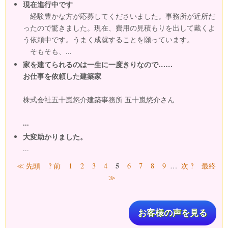
現在進行中です
経験豊かな方が応募してくださいました。事務所が近所だ
ったので驚きました。現在、費用の見積もりを出して戴くよ
う依頼中です。うまく成就することを願っています。
そもそも、...
家を建てられるのは一生に一度きりなので……
お仕事を依頼した建築家
株式会社五十嵐悠介建築事務所 五十嵐悠介さん
...
大変助かりました。
...
ページ
5
≪ 先頭
? 前
1
2
3
4
6
7
8
9
…
次 ?
最終
≫
お客様の声を見る