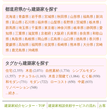
都道府県から建築家を探す
北海道
|
青森県
|
岩手県
|
宮城県
|
秋田県
|
山形県
|
福島県
|
新潟
県
|
富山県
|
石川県
|
福井県
|
山梨県
|
長野県
|
茨城県
|
栃木県
|
群馬県
|
埼玉県
|
千葉県
|
東京都
|
神奈川県
|
岐阜県
|
静岡県
|
愛
知県
|
三重県
|
滋賀県
|
京都府
|
大阪府
|
兵庫県
|
奈良県
|
和歌山
県
|
鳥取県
|
島根県
|
岡山県
|
広島県
|
山口県
|
徳島県
|
香川県
|
愛媛県
|
高知県
|
福岡県
|
佐賀県
|
長崎県
|
熊本県
|
大分県
|
宮崎
県
|
鹿児島県
|
沖縄県
タグから建築家を探す
住宅
(2,355)
木造
(2,071)
自然素材
(1,774)
シンプルモダン
(1,557)
ナチュラル
(1,163)
木造２階建て
(1,064)
むく板
(930)
和モダン
(731)
モダン
(722)
ローコスト
(650)
中庭
(633)
リノベーション
(548)
...続き...
建築家紹介センター・TOP
建築家相談依頼サービスの流れ
お客