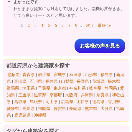
よかったです
わがままな提案にも対応して頂けました。臨機応変がきき、
とても良いサービスだと思います。
ページ
1
2
3
4
5
6
7
8
9
…
次 ?
最終 ≫
お客様の声を見る
都道府県から建築家を探す
北海道
|
青森県
|
岩手県
|
宮城県
|
秋田県
|
山形県
|
福島県
|
新潟
県
|
富山県
|
石川県
|
福井県
|
山梨県
|
長野県
|
茨城県
|
栃木県
|
群馬県
|
埼玉県
|
千葉県
|
東京都
|
神奈川県
|
岐阜県
|
静岡県
|
愛
知県
|
三重県
|
滋賀県
|
京都府
|
大阪府
|
兵庫県
|
奈良県
|
和歌山
県
|
鳥取県
|
島根県
|
岡山県
|
広島県
|
山口県
|
徳島県
|
香川県
|
愛媛県
|
高知県
|
福岡県
|
佐賀県
|
長崎県
|
熊本県
|
大分県
|
宮崎
県
|
鹿児島県
|
沖縄県
タグから建築家を探す