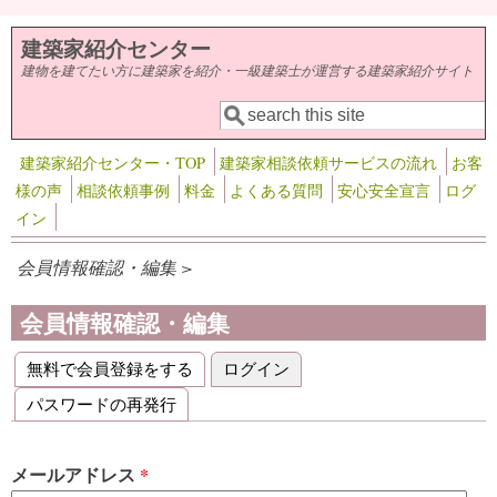
メインコンテンツに移動
建築家紹介センター
建物を建てたい方に建築家を紹介・一級建築士が運営する建築家紹介サイト
検索
検索フォーム
建築家紹介センター・TOP
建築家相談依頼サービスの流れ
お客
様の声
相談依頼事例
料金
よくある質問
安心安全宣言
ログ
イン
会員情報確認・編集 >
会員情報確認・編集
無料で会員登録をする
ログイン
(アクティブなタブ)
プライマリータブ
パスワードの再発行
メールアドレス
*