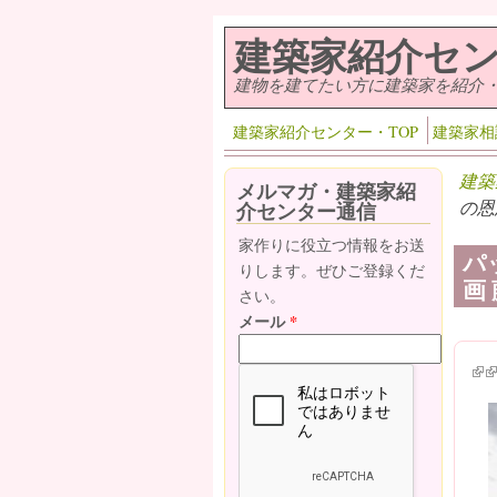
メインコンテンツに移動
建築家紹介セ
建物を建てたい方に建築家を紹介
建築家紹介センター・TOP
建築家相
建築
メルマガ・建築家紹
の恩
介センター通信
家作りに役立つ情報をお送
パ
りします。ぜひご登録くだ
画
さい。
メール
*
(lin
(l