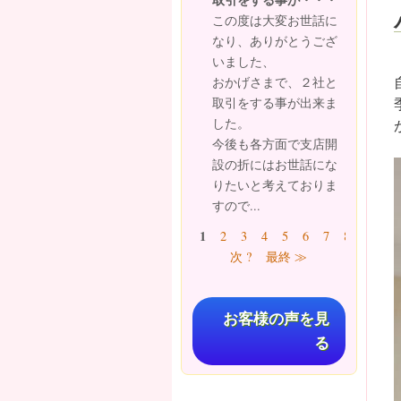
この度は大変お世話に
なり、ありがとうござ
いました、
おかげさまで、２社と
取引をする事が出来ま
した。
今後も各方面で支店開
設の折にはお世話にな
りたいと考えておりま
すので...
ページ
1
2
3
4
5
6
7
8
9
…
次 ?
最終 ≫
お客様の声を見
る