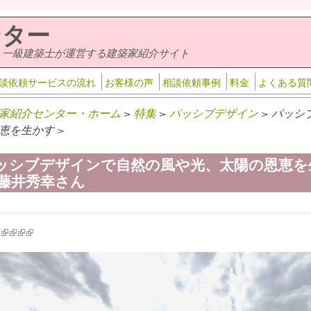
ンター
・一級建築士が運営する建築家紹介サイト
談依頼サービスの流れ
お客様の声
相談依頼事例
料金
よくある質
家紹介センター・ホーム
>
特集
>
パッシブデザイン
> パッ
恵を生かす >
ッシブデザインで自然の風や光、太陽の恩恵を
 藤井秀幸さん
k is external)
ink is external)
(link is external)
(link is external)
(link is external)
(link is external)