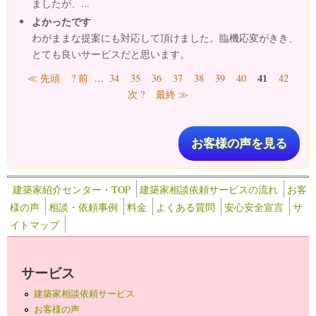
ましたが、...
よかったです
わがままな提案にも対応して頂けました。臨機応変がきき、
とても良いサービスだと思います。
ページ
41
≪ 先頭
? 前
…
34
35
36
37
38
39
40
42
次 ?
最終 ≫
お客様の声を見る
建築家紹介センター・TOP
建築家相談依頼サービスの流れ
お客
様の声
相談・依頼事例
料金
よくある質問
安心安全宣言
サ
イトマップ
サービス
建築家相談依頼サービス
お客様の声