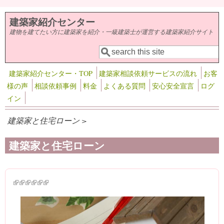
メインコンテンツに移動
建築家紹介センター
建物を建てたい方に建築家を紹介・一級建築士が運営する建築家紹介サイト
検索
検索フォーム
建築家紹介センター・TOP
建築家相談依頼サービスの流れ
お客
様の声
相談依頼事例
料金
よくある質問
安心安全宣言
ログ
イン
建築家と住宅ローン >
建築家と住宅ローン
(link is external)
(link is external)
(link is external)
(link is external)
(link is external)
(link is external)