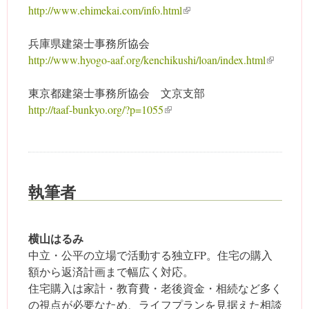
http://www.ehimekai.com/info.html
(link is external)
兵庫県建築士事務所協会
http://www.hyogo-aaf.org/kenchikushi/loan/index.html
(link is
externa
東京都建築士事務所協会 文京支部
l)
http://taaf-bunkyo.org/?p=1055
(link is external)
執筆者
横山はるみ
中立・公平の立場で活動する独立FP。住宅の購入
額から返済計画まで幅広く対応。
住宅購入は家計・教育費・老後資金・相続など多く
の視点が必要なため、ライフプランを見据えた相談