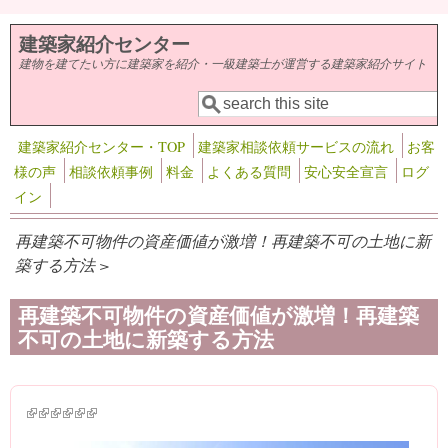
メインコンテンツに移動
建築家紹介センター
建物を建てたい方に建築家を紹介・一級建築士が運営する建築家紹介サイト
検索
検索フォーム
建築家紹介センター・TOP
建築家相談依頼サービスの流れ
お客
様の声
相談依頼事例
料金
よくある質問
安心安全宣言
ログ
イン
再建築不可物件の資産価値が激増！再建築不可の土地に新
築する方法 >
再建築不可物件の資産価値が激増！再建築
不可の土地に新築する方法
(link is external)
(link is external)
(link is external)
(link is external)
(link is external)
(link is external)