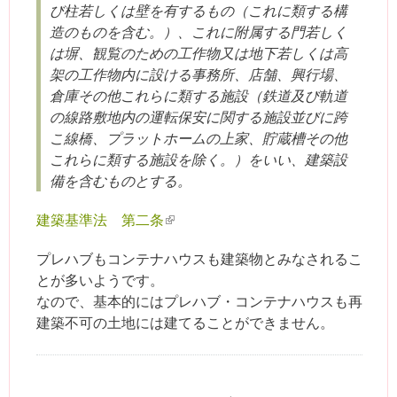
び柱若しくは壁を有するもの（これに類する構
造のものを含む。）、これに附属する門若しく
は塀、観覧のための工作物又は地下若しくは高
架の工作物内に設ける事務所、店舗、興行場、
倉庫その他これらに類する施設（鉄道及び軌道
の線路敷地内の運転保安に関する施設並びに跨
こ線橋、プラットホームの上家、貯蔵槽その他
これらに類する施設を除く。）をいい、建築設
備を含むものとする。
建築基準法 第二条
(link is external)
プレハブもコンテナハウスも建築物とみなされるこ
とが多いようです。
なので、基本的にはプレハブ・コンテナハウスも再
建築不可の土地には建てることができません。