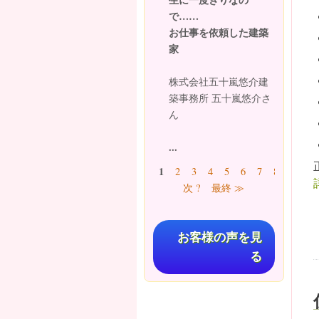
で……
お仕事を依頼した建築
家
株式会社五十嵐悠介建
築事務所 五十嵐悠介さ
ん
...
ページ
1
2
3
4
5
6
7
8
9
…
次 ?
最終 ≫
お客様の声を見
る