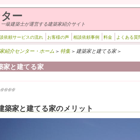
ンター
・一級建築士が運営する建築家紹介サイト
談依頼サービスの流れ
お客様の声
相談依頼事例
料金
よくある質
家紹介センター・ホーム
>
特集
> 建築家と建てる家 >
築家と建てる家
k is external)
ink is external)
(link is external)
(link is external)
(link is external)
(link is external)
建築家と建てる家のメリット