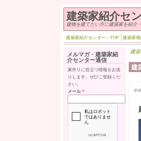
メインコンテンツに移動
建築家紹介セ
建物を建てたい方に建築家を紹介
建築家紹介センター・TOP
建築家相
建築
メルマガ・建築家紹
介センター通信
建
家作りに役立つ情報をお送
りします。ぜひご登録くだ
さい。
(lin
(l
メール
*