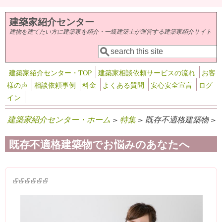
メインコンテンツに移動
建築家紹介センター
建物を建てたい方に建築家を紹介・一級建築士が運営する建築家紹介サイト
検索
検索フォーム
建築家紹介センター・TOP
建築家相談依頼サービスの流れ
お客
様の声
相談依頼事例
料金
よくある質問
安心安全宣言
ログ
イン
建築家紹介センター・ホーム
>
特集
> 既存不適格建築物 >
既存不適格建築物でお悩みのあなたへ
(link is external)
(link is external)
(link is external)
(link is external)
(link is external)
(link is external)