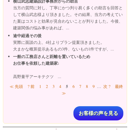
横山武志建築設計事務所からの助言
当方の質問に対し、丁寧にかつ判り易く多くの助言を回答と
して横山武志様より頂きました。その結果、当方の考えてい
た案はコストと効果が見合わないことが判りました。今後、
建築関係の悩み事があれば、...
途中経過その後
実際に面談の上、4社よりプラン提案頂きました。
大まかな概算提示あるもの3件、ないもの1件ですが、...
一般の工務店さんと距離を置いているため
お仕事を依頼した建築家:
高野量平アーキテクツ ...
ページ
5
≪ 先頭
? 前
1
2
3
4
6
7
8
9
…
次 ?
最終
≫
お客様の声を見る