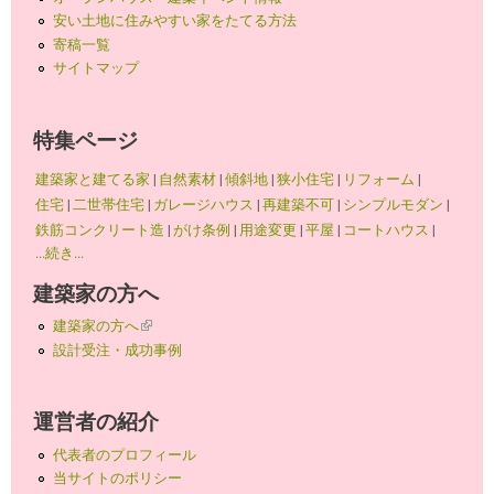
安い土地に住みやすい家をたてる方法
寄稿一覧
サイトマップ
特集ページ
建築家と建てる家
|
自然素材
|
傾斜地
|
狭小住宅
|
リフォーム
|
住宅
|
二世帯住宅
|
ガレージハウス
|
再建築不可
|
シンプルモダン
|
鉄筋コンクリート造
|
がけ条例
|
用途変更
|
平屋
|
コートハウス
|
...続き...
建築家の方へ
建築家の方へ
(link is external)
設計受注・成功事例
運営者の紹介
代表者のプロフィール
当サイトのポリシー