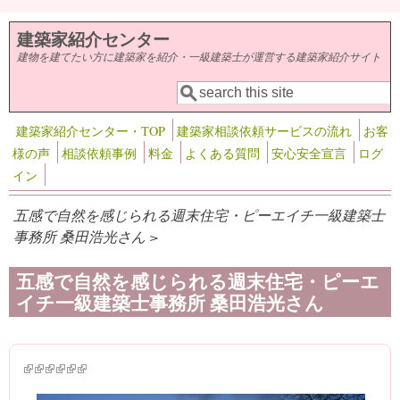
メインコンテンツに移動
建築家紹介センター
建物を建てたい方に建築家を紹介・一級建築士が運営する建築家紹介サイト
検索
検索フォーム
建築家紹介センター・TOP
建築家相談依頼サービスの流れ
お客
様の声
相談依頼事例
料金
よくある質問
安心安全宣言
ログ
イン
五感で自然を感じられる週末住宅・ピーエイチ一級建築士
事務所 桑田浩光さん >
五感で自然を感じられる週末住宅・ピーエ
イチ一級建築士事務所 桑田浩光さん
(link is external)
(link is external)
(link is external)
(link is external)
(link is external)
(link is external)