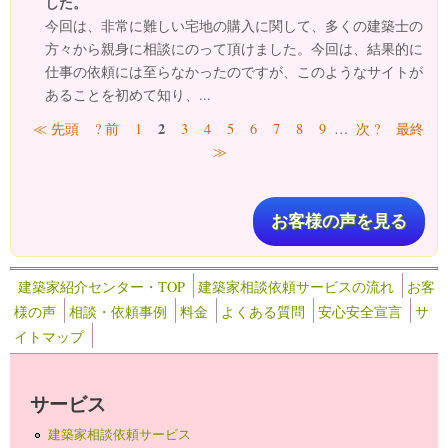
した。
今回は、非常に難しい宅地の購入に関して、多くの建築士の
方々から親身に相談にのって頂けました。今回は、結果的に
仕事の依頼には至らなかったのですが、このようなサイトが
あることを初めて知り、...
ページ
2
≪ 先頭
? 前
1
3
4
5
6
7
8
9
…
次 ?
最終
≫
お客様の声を見る
建築家紹介センター・TOP
建築家相談依頼サービスの流れ
お客
様の声
相談・依頼事例
料金
よくある質問
安心安全宣言
サ
イトマップ
サービス
建築家相談依頼サービス