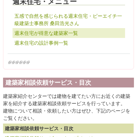
週末住宅・メニュー
五感で自然を感じられる週末住宅・ピーエイチ一
級建築士事務所 桑田浩光さん
週末住宅が得意な建築家一覧
週末住宅の設計事例一覧
(link is external)
(link is external)
(link is external)
(link is external)
(link is external)
(link is external)
建築家相談依頼サービス・目次
建築家紹介センターでは建物を建てたい方にお近くの建築
家を紹介する建築家相談依頼サービスを行っています。
建物について相談・依頼したい方はぜひ、下記のページを
ご覧ください。
建築家相談依頼サービス・目次