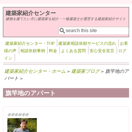
メインコンテンツに移動
建築家紹介センター
建物を建てたい方に建築家を紹介・一級建築士が運営する建築家紹介サイト
検索
検索フォーム
建築家紹介センター・TOP
建築家相談依頼サービスの流れ
お客
様の声
相談依頼事例
料金
よくある質問
安心安全宣言
ログ
イン
建築家紹介センター・ホーム
>
建築家ブログ
> 旗竿地のア
パート >
旗竿地のアパート
(link is external)
(link is external)
(link is external)
(link is external)
(link is external)
(link is external)