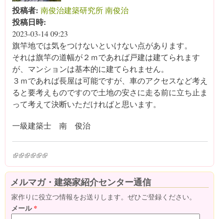
投稿者:
南俊治建築研究所 南俊治
投稿日時:
2023-03-14 09:23
旗竿地では気をつけないといけない点があります。
それは旗竿の道幅が２ｍであれば戸建は建てられます
が、マンションは基本的に建てられません。
３ｍであれば長屋は可能ですが、車のアクセスなど考え
ると要考えものですので土地の安さに走る前に立ち止ま
って考えて決断いただければと思います。
一級建築士 南 俊治
(link is external)
(link is external)
(link is external)
(link is external)
(link is external)
(link is external)
メルマガ・建築家紹介センター通信
家作りに役立つ情報をお送りします。ぜひご登録ください。
メール
*