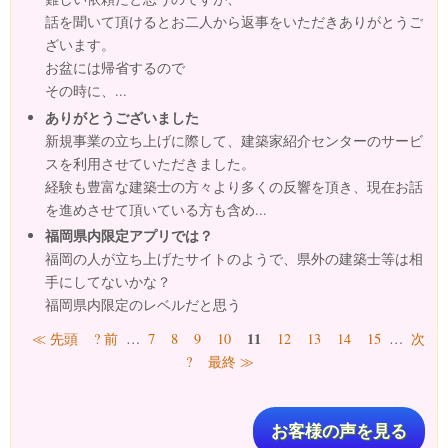
話を聞いて頂けるとお二人から返事をいただきありがとうご
ざいます。
お盆には帰省するので
その時に、...
ありがとうございました
新規事業の立ち上げに際して、建築家紹介センターのサービ
スを利用させていただきました。
経験も豊富な建築士の方々より多くの反響を頂き、現在お話
を進めさせて頂いている方も含め...
福岡県内限定アプリでは？
福岡の人が立ち上げたサイトのようで、県外の建築士等は相
手にしてないかな？
福岡県内限定のレベルだと思う
ページ
11
≪ 先頭
? 前
…
7
8
9
10
12
13
14
15
…
次
?
最終 ≫
お客様の声を見る