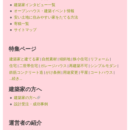
建築家インタビュー一覧
オープンハウス・建築イベント情報
安い土地に住みやすい家をたてる方法
寄稿一覧
サイトマップ
特集ページ
建築家と建てる家
|
自然素材
|
傾斜地
|
狭小住宅
|
リフォーム
|
住宅
|
二世帯住宅
|
ガレージハウス
|
再建築不可
|
シンプルモダン
|
鉄筋コンクリート造
|
がけ条例
|
用途変更
|
平屋
|
コートハウス
|
...続き...
建築家の方へ
建築家の方へ
(link is external)
設計受注・成功事例
運営者の紹介