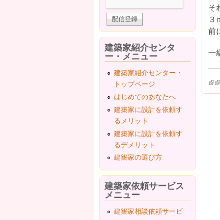
そ
３
前
建築家紹介センタ
一
ー・メニュー
建築家紹介センター・
(lin
(l
トップページ
はじめてのあなたへ
建築家に設計を依頼す
るメリット
建築家に設計を依頼す
るデメリット
建築家の選び方
建築家依頼サービス
メニュー
建築家相談依頼サービ