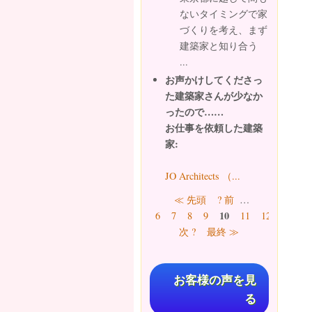
ないタイミングで家
づくりを考え、まず
建築家と知り合う
...
お声かけしてくださっ
た建築家さんが少なか
ったので……
お仕事を依頼した建築
家:
JO Architects （...
ページ
≪ 先頭
? 前
…
10
6
7
8
9
11
12
13
1
次 ?
最終 ≫
お客様の声を見
る