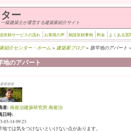
ンター
・一級建築士が運営する建築家紹介サイト
談依頼サービスの流れ
お客様の声
相談依頼事例
料金
よくある質
家紹介センター・ホーム
>
建築家ブログ
> 旗竿地のアパート 
竿地のアパート
k is external)
ink is external)
(link is external)
(link is external)
(link is external)
(link is external)
稿者:
南俊治建築研究所 南俊治
稿日時:
3-03-14 09:23
竿地では気をつけないといけない点があります。