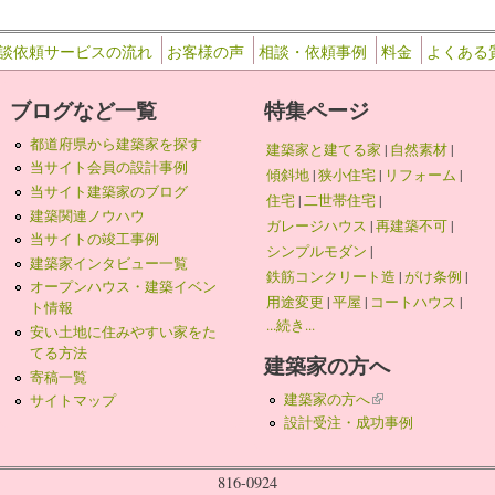
談依頼サービスの流れ
お客様の声
相談・依頼事例
料金
よくある
ブログなど一覧
特集ページ
都道府県から建築家を探す
建築家と建てる家
|
自然素材
|
当サイト会員の設計事例
傾斜地
|
狭小住宅
|
リフォーム
|
当サイト建築家のブログ
住宅
|
二世帯住宅
|
建築関連ノウハウ
ガレージハウス
|
再建築不可
|
当サイトの竣工事例
シンプルモダン
|
建築家インタビュー一覧
鉄筋コンクリート造
|
がけ条例
|
オープンハウス・建築イベン
用途変更
|
平屋
|
コートハウス
|
ト情報
...続き...
安い土地に住みやすい家をた
てる方法
建築家の方へ
寄稿一覧
建築家の方へ
(link is external)
サイトマップ
設計受注・成功事例
816-0924