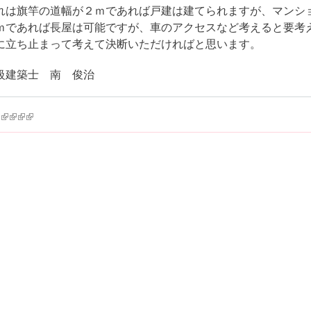
れは旗竿の道幅が２ｍであれば戸建は建てられますが、マンシ
ｍであれば長屋は可能ですが、車のアクセスなど考えると要考
に立ち止まって考えて決断いただければと思います。
級建築士 南 俊治
k is external)
ink is external)
(link is external)
(link is external)
(link is external)
(link is external)