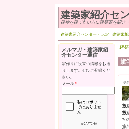
メインコンテンツに移動
建築家紹介セ
建物を建てたい方に建築家を紹介
建築家紹介センター・TOP
建築家相
建築
メルマガ・建築家紹
介センター通信
旗
家作りに役立つ情報をお送
りします。ぜひご登録くだ
さい。
(lin
(l
メール
*
投
投
202
旗