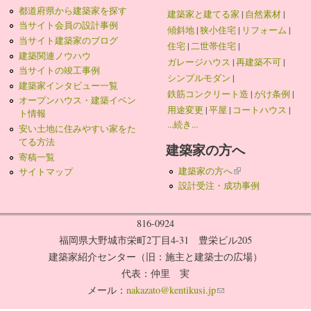
都道府県から建築家を探す
建築家と建てる家
|
自然素材
|
当サイト会員の設計事例
傾斜地
|
狭小住宅
|
リフォーム
|
当サイト建築家のブログ
住宅
|
二世帯住宅
|
建築関連ノウハウ
ガレージハウス
|
再建築不可
|
当サイトの竣工事例
シンプルモダン
|
建築家インタビュー一覧
鉄筋コンクリート造
|
がけ条例
|
オープンハウス・建築イベン
用途変更
|
平屋
|
コートハウス
|
ト情報
...続き...
安い土地に住みやすい家をた
てる方法
建築家の方へ
寄稿一覧
建築家の方へ
(link is external)
サイトマップ
設計受注・成功事例
816-0924
福岡県大野城市栄町2丁目4-31 豊栄ビル205
建築家紹介センター（旧：施主と建築士の広場）
代表：仲里 実
メール：
nakazato@kentikusi.jp
(link sends e-mail)