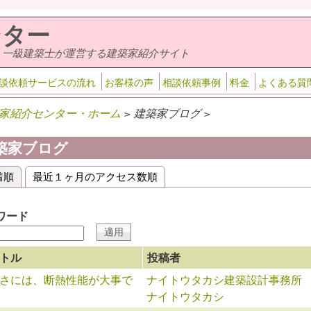
ンター
・一級建築士が運営する建築家紹介サイト
談依頼サービスの流れ
お客様の声
相談依頼事例
料金
よくある質
家紹介センター・ホーム
> 建築家ブログ >
築家ブログ
着順
(アクティブなタブ)
最近１ヶ月のアクセス数順
ライマリータブ
ワード
トル
投稿者
さには、断熱性能が大事で
ナイトウタカシ建築設計事務所
ナイトウタカシ