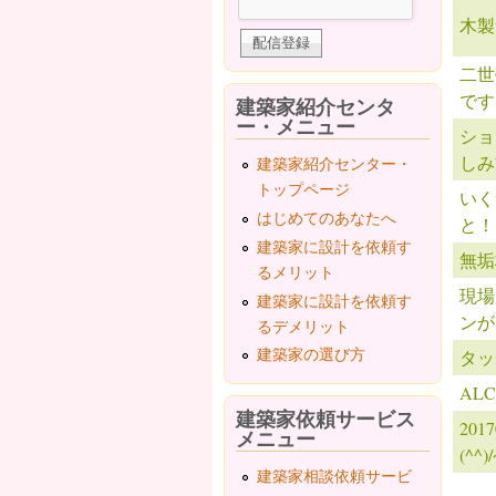
木製
二世
です
建築家紹介センタ
ー・メニュー
ショ
しみ
建築家紹介センター・
トップページ
いく
はじめてのあなたへ
と！
建築家に設計を依頼す
無垢
るメリット
現場
建築家に設計を依頼す
ンが
るデメリット
建築家の選び方
タッ
ALC
建築家依頼サービス
20
メニュー
(^^)
建築家相談依頼サービ