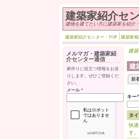
メインコンテンツに移動
建築家紹介セ
建物を建てたい方に建築家を紹介
建築家紹介センター・TOP
建築家相
建築
メルマガ・建築家紹
介センター通信
建
家作りに役立つ情報をお送
りします。ぜひご登録くだ
新
プ
さい。
メール
*
キー
タイ
快適
す。