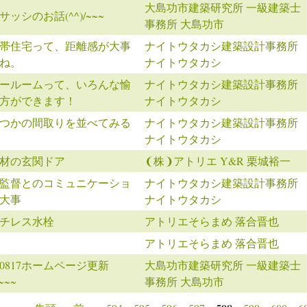
大島功市建築研究所 一級建築士
サッシのお話(^^)/~~~
事務所 大島功市
帯住宅って、距離感が大事
ナイトウタカシ建築設計事務所
ね。
ナイトウタカシ
ールームって、いろんな愉
ナイトウタカシ建築設計事務所
方ができます！
ナイトウタカシ
つかの間取りを並べてみる
ナイトウタカシ建築設計事務所
ナイトウタカシ
材の玄関ドア
❨株❩アトリエ Y&R 栗城裕一
監督とのコミュニケーショ
ナイトウタカシ建築設計事務所
大事
ナイトウタカシ
チレス水栓
アトリエそらまめ 落合晋也
アトリエそらまめ 落合晋也
170817ホームページ更新
大島功市建築研究所 一級建築士
/~~~
事務所 大島功市