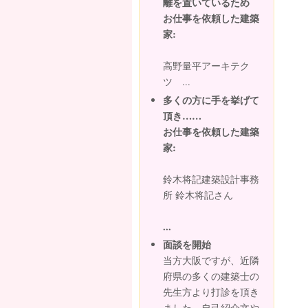
離を置いているため
お仕事を依頼した建築
家:
高野量平アーキテク
ツ ...
多くの方に手を挙げて
頂き……
お仕事を依頼した建築
家:
鈴木将記建築設計事務
所 鈴木将記さん
...
面談を開始
当方大阪ですが、近隣
府県の多くの建築士の
先生方より打診を頂き
ました。自己紹介文や