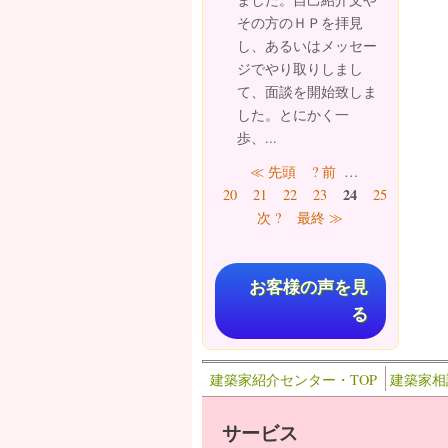
その方のＨＰを拝見
し、あるいはメッセー
ジでやり取りしまし
て、面談を開始致しま
した。とにかく一
歩、...
ページ
≪ 先頭
? 前
…
24
20
21
22
23
25
26
27
次 ?
最終 ≫
お客様の声を見
る
建築家紹介センター・TOP
建築家相
サービス