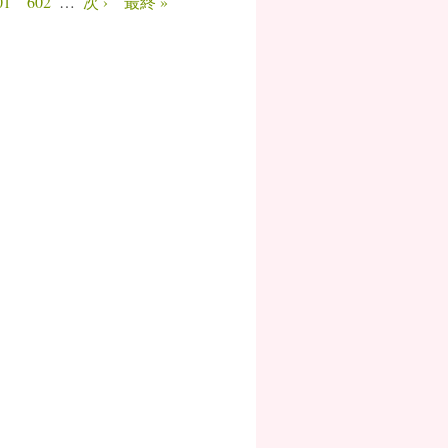
01
602
…
次 ›
最終 »