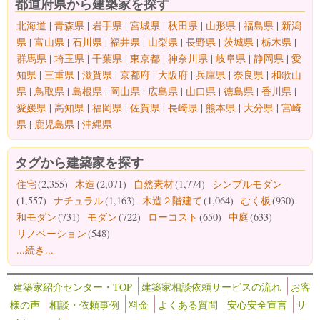
都道府県から建築家を探す
北海道
|
青森県
|
岩手県
|
宮城県
|
秋田県
|
山形県
|
福島県
|
新潟
県
|
富山県
|
石川県
|
福井県
|
山梨県
|
長野県
|
茨城県
|
栃木県
|
群馬県
|
埼玉県
|
千葉県
|
東京都
|
神奈川県
|
岐阜県
|
静岡県
|
愛
知県
|
三重県
|
滋賀県
|
京都府
|
大阪府
|
兵庫県
|
奈良県
|
和歌山
県
|
鳥取県
|
島根県
|
岡山県
|
広島県
|
山口県
|
徳島県
|
香川県
|
愛媛県
|
高知県
|
福岡県
|
佐賀県
|
長崎県
|
熊本県
|
大分県
|
宮崎
県
|
鹿児島県
|
沖縄県
タグから建築家を探す
住宅
(2,355)
木造
(2,071)
自然素材
(1,774)
シンプルモダン
(1,557)
ナチュラル
(1,163)
木造２階建て
(1,064)
むく板
(930)
和モダン
(731)
モダン
(722)
ローコスト
(650)
中庭
(633)
リノベーション
(548)
...続き...
建築家紹介センター・TOP
建築家相談依頼サービスの流れ
お客
様の声
相談・依頼事例
料金
よくある質問
安心安全宣言
サ