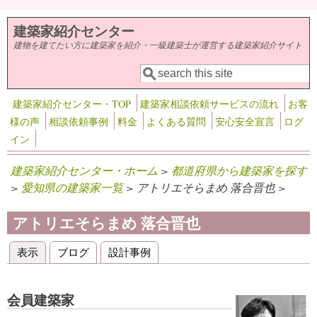
メインコンテンツに移動
建築家紹介センター
建物を建てたい方に建築家を紹介・一級建築士が運営する建築家紹介サイト
検索
検索フォーム
建築家紹介センター・TOP
建築家相談依頼サービスの流れ
お客
様の声
相談依頼事例
料金
よくある質問
安心安全宣言
ログ
イン
建築家紹介センター・ホーム
>
都道府県から建築家を探す
>
愛知県の建築家一覧
> アトリエそらまめ 落合晋也 >
アトリエそらまめ 落合晋也
表示
(アクティブなタブ)
ブログ
設計事例
プライマリータブ
会員建築家