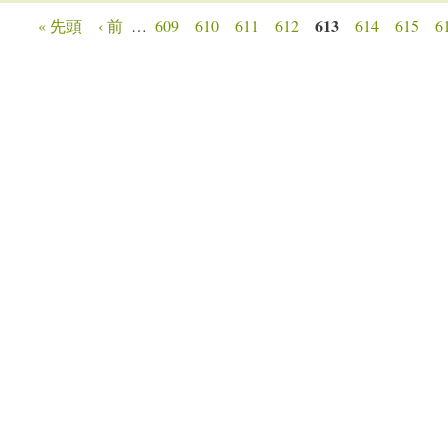
613
« 先頭
‹ 前
…
609
610
611
612
614
615
6
ージ