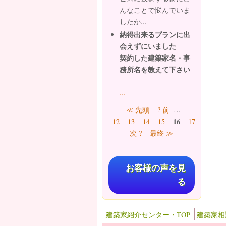
んなことで悩んでいま
したか...
納得出来るプランに出
会えずにいました
契約した建築家名・事
務所名を教えて下さい
...
ページ
≪ 先頭
? 前
…
16
12
13
14
15
17
18
19
次 ?
最終 ≫
お客様の声を見
る
建築家紹介センター・TOP
建築家相