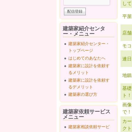
して
平屋
建築家紹介センタ
店舗
ー・メニュー
建築家紹介センター・
モコ
トップページ
はじめてのあなたへ
連日
建築家に設計を依頼す
るメリット
地鎮
建築家に設計を依頼す
るデメリット
基礎
建築家の選び方
ト！
画像
建築家依頼サービス
で！
メニュー
カー
建築家相談依頼サービ
クト