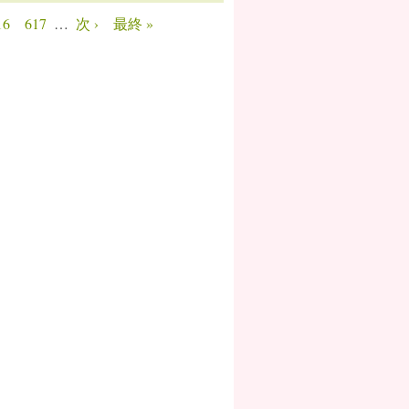
16
617
…
次 ›
最終 »