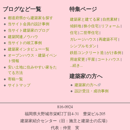
ブログなど一覧
特集ページ
都道府県から建築家を探す
建築家と建てる家
|
自然素材
|
当サイト会員の設計事例
傾斜地
|
狭小住宅
|
リフォーム
|
当サイト建築家のブログ
住宅
|
二世帯住宅
|
建築関連ノウハウ
ガレージハウス
|
再建築不可
|
当サイトの竣工事例
シンプルモダン
|
建築家インタビュー一覧
鉄筋コンクリート造
|
がけ条例
|
オープンハウス・建築イベン
用途変更
|
平屋
|
コートハウス
|
ト情報
...続き...
安い土地に住みやすい家をた
てる方法
建築家の方へ
寄稿一覧
建築家の方へ
(link is external)
サイトマップ
設計受注・成功事例
816-0924
福岡県大野城市栄町2丁目4-31 豊栄ビル205
建築家紹介センター（旧：施主と建築士の広場）
代表：仲里 実