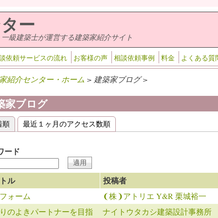
ンター
・一級建築士が運営する建築家紹介サイト
談依頼サービスの流れ
お客様の声
相談依頼事例
料金
よくある質
家紹介センター・ホーム
> 建築家ブログ >
築家ブログ
着順
(アクティブなタブ)
最近１ヶ月のアクセス数順
ライマリータブ
ワード
トル
投稿者
フォーム
❨株❩アトリエ Y&R 栗城裕一
りのよきパートナーを目指
ナイトウタカシ建築設計事務所