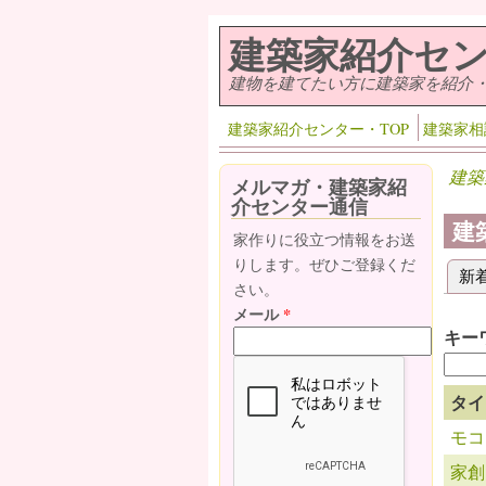
メインコンテンツに移動
建築家紹介セ
建物を建てたい方に建築家を紹介
建築家紹介センター・TOP
建築家相
建築
メルマガ・建築家紹
介センター通信
建
家作りに役立つ情報をお送
りします。ぜひご登録くだ
新
プ
さい。
メール
*
キー
タイ
モコ
家創