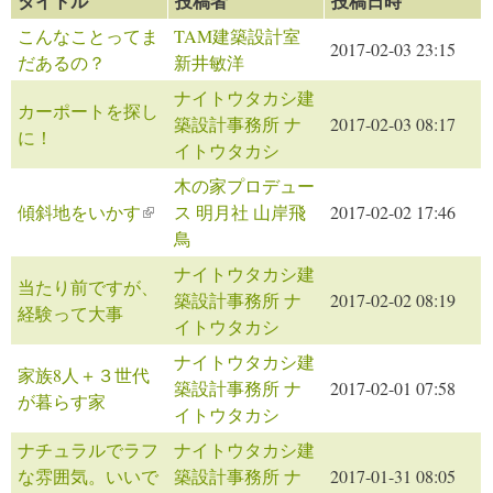
タイトル
投稿者
投稿日時
こんなことってま
TAM建築設計室
2017-02-03 23:15
だあるの？
新井敏洋
ナイトウタカシ建
カーポートを探し
築設計事務所 ナ
2017-02-03 08:17
に！
イトウタカシ
木の家プロデュー
傾斜地をいかす
(link is external)
ス 明月社 山岸飛
2017-02-02 17:46
鳥
ナイトウタカシ建
当たり前ですが、
築設計事務所 ナ
2017-02-02 08:19
経験って大事
イトウタカシ
ナイトウタカシ建
家族8人＋３世代
築設計事務所 ナ
2017-02-01 07:58
が暮らす家
イトウタカシ
ナチュラルでラフ
ナイトウタカシ建
な雰囲気。いいで
築設計事務所 ナ
2017-01-31 08:05