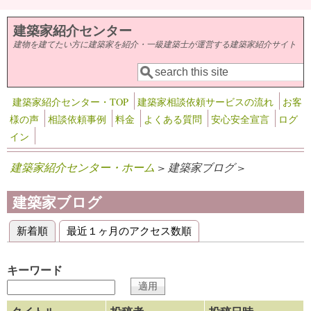
メインコンテンツに移動
建築家紹介センター
建物を建てたい方に建築家を紹介・一級建築士が運営する建築家紹介サイト
検索
検索フォーム
建築家紹介センター・TOP
建築家相談依頼サービスの流れ
お客
様の声
相談依頼事例
料金
よくある質問
安心安全宣言
ログ
イン
建築家紹介センター・ホーム
> 建築家ブログ >
建築家ブログ
新着順
(アクティブなタブ)
最近１ヶ月のアクセス数順
プライマリータブ
キーワード