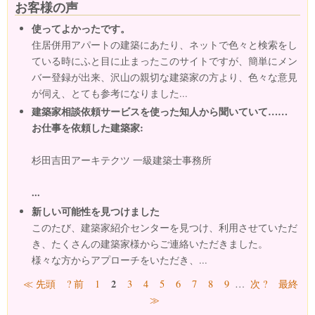
お客様の声
使ってよかったです。
住居併用アパートの建築にあたり、ネットで色々と検索をし
ている時にふと目に止まったこのサイトですが、簡単にメン
バー登録が出来、沢山の親切な建築家の方より、色々な意見
が伺え、とても参考になりました...
建築家相談依頼サービスを使った知人から聞いていて……
お仕事を依頼した建築家:
杉田吉田アーキテクツ 一級建築士事務所
...
新しい可能性を見つけました
このたび、建築家紹介センターを見つけ、利用させていただ
き、たくさんの建築家様からご連絡いただきました。
様々な方からアプローチをいただき、...
ページ
2
≪ 先頭
? 前
1
3
4
5
6
7
8
9
…
次 ?
最終
≫