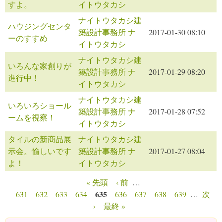
すよ。
イトウタカシ
ナイトウタカシ建
ハウジングセンタ
築設計事務所 ナ
2017-01-30 08:10
ーのすすめ
イトウタカシ
ナイトウタカシ建
いろんな家創りが
築設計事務所 ナ
2017-01-29 08:20
進行中！
イトウタカシ
ナイトウタカシ建
いろいろショール
築設計事務所 ナ
2017-01-28 07:52
ームを視察！
イトウタカシ
タイルの新商品展
ナイトウタカシ建
示会。愉しいです
築設計事務所 ナ
2017-01-27 08:04
よ！
イトウタカシ
« 先頭
‹ 前
…
ページ
635
631
632
633
634
636
637
638
639
…
次
›
最終 »