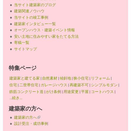
当サイト建築家のブログ
建築関連ノウハウ
当サイトの竣工事例
建築家インタビュー一覧
オープンハウス・建築イベント情報
安い土地に住みやすい家をたてる方法
寄稿一覧
サイトマップ
特集ページ
建築家と建てる家
|
自然素材
|
傾斜地
|
狭小住宅
|
リフォーム
|
住宅
|
二世帯住宅
|
ガレージハウス
|
再建築不可
|
シンプルモダン
|
鉄筋コンクリート造
|
がけ条例
|
用途変更
|
平屋
|
コートハウス
|
...続き...
建築家の方へ
建築家の方へ
(link is external)
設計受注・成功事例