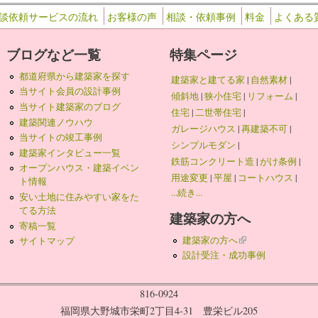
談依頼サービスの流れ
お客様の声
相談・依頼事例
料金
よくある
ブログなど一覧
特集ページ
都道府県から建築家を探す
建築家と建てる家
|
自然素材
|
当サイト会員の設計事例
傾斜地
|
狭小住宅
|
リフォーム
|
当サイト建築家のブログ
住宅
|
二世帯住宅
|
建築関連ノウハウ
ガレージハウス
|
再建築不可
|
当サイトの竣工事例
シンプルモダン
|
建築家インタビュー一覧
鉄筋コンクリート造
|
がけ条例
|
オープンハウス・建築イベン
用途変更
|
平屋
|
コートハウス
|
ト情報
...続き...
安い土地に住みやすい家をた
てる方法
建築家の方へ
寄稿一覧
建築家の方へ
(link is external)
サイトマップ
設計受注・成功事例
816-0924
福岡県大野城市栄町2丁目4-31 豊栄ビル205