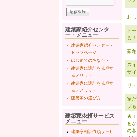
おし
建築家紹介センタ
トー
ー・メニュー
る！
建築家紹介センター・
家創
トップページ
はじめてのあなたへ
スイ
建築家に設計を依頼す
ザイ
るメリット
建築家に設計を依頼す
リノ
るデメリット
建築家の選び方
家だ
プも
建築家依頼サービス
★子
メニュー
をか
の暮
建築家相談依頼サービ