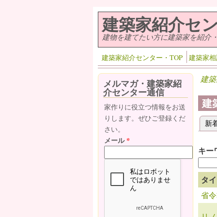
メインコンテンツに移動
建築家紹介セ
建物を建てたい方に建築家を紹介
建築家紹介センター・TOP
建築家相
建築
メルマガ・建築家紹
介センター通信
建
家作りに役立つ情報をお送
りします。ぜひご登録くだ
新
プ
さい。
メール
*
キー
タイ
省令
リノ