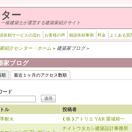
ンター
・一級建築士が運営する建築家紹介サイト
談依頼サービスの流れ
お客様の声
相談依頼事例
料金
よくある質
家紹介センター・ホーム
> 建築家ブログ >
築家ブログ
着順
(アクティブなタブ)
最近１ヶ月のアクセス数順
ライマリータブ
ワード
トル
投稿者
準耐火
❨株❩アトリエ Y&R 栗城裕一
ナイトウタカシ建築設計事務所
ベーションのプレゼンへ！