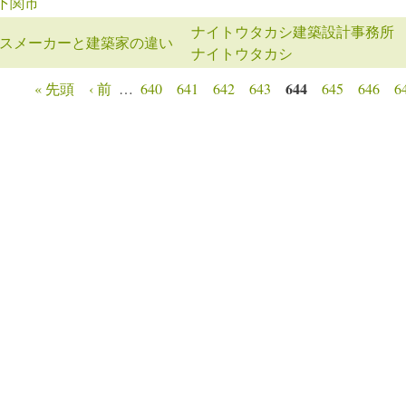
n下関市
ナイトウタカシ建築設計事務所
スメーカーと建築家の違い
ナイトウタカシ
644
« 先頭
‹ 前
…
640
641
642
643
645
646
6
ージ