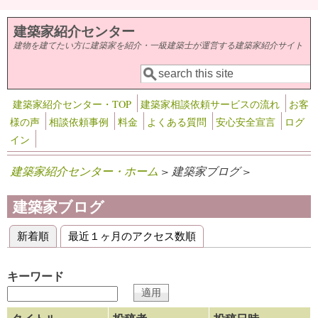
メインコンテンツに移動
建築家紹介センター
建物を建てたい方に建築家を紹介・一級建築士が運営する建築家紹介サイト
検索
検索フォーム
建築家紹介センター・TOP
建築家相談依頼サービスの流れ
お客
様の声
相談依頼事例
料金
よくある質問
安心安全宣言
ログ
イン
建築家紹介センター・ホーム
> 建築家ブログ >
建築家ブログ
新着順
(アクティブなタブ)
最近１ヶ月のアクセス数順
プライマリータブ
キーワード