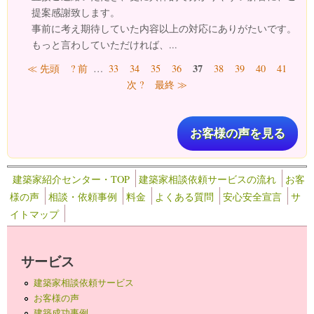
提案感謝致します。
事前に考え期待していた内容以上の対応にありがたいです。
もっと言わしていただければ、...
ページ
37
≪ 先頭
? 前
…
33
34
35
36
38
39
40
41
次 ?
最終 ≫
お客様の声を見る
建築家紹介センター・TOP
建築家相談依頼サービスの流れ
お客
様の声
相談・依頼事例
料金
よくある質問
安心安全宣言
サ
イトマップ
サービス
建築家相談依頼サービス
お客様の声
建築成功事例