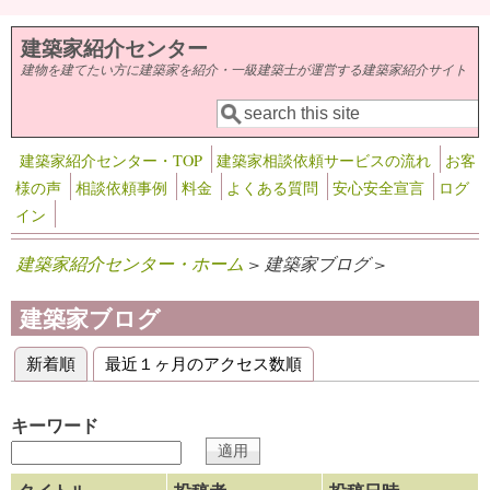
メインコンテンツに移動
建築家紹介センター
建物を建てたい方に建築家を紹介・一級建築士が運営する建築家紹介サイト
検索
検索フォーム
建築家紹介センター・TOP
建築家相談依頼サービスの流れ
お客
様の声
相談依頼事例
料金
よくある質問
安心安全宣言
ログ
イン
建築家紹介センター・ホーム
> 建築家ブログ >
建築家ブログ
新着順
(アクティブなタブ)
最近１ヶ月のアクセス数順
プライマリータブ
キーワード