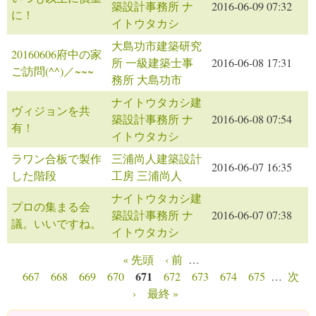
築設計事務所 ナ
2016-06-09 07:32
に！
イトウタカシ
大島功市建築研究
20160606府中の家
所 一級建築士事
2016-06-08 17:31
ご訪問(^^)／~~~
務所 大島功市
ナイトウタカシ建
ヴィジョンを共
築設計事務所 ナ
2016-06-08 07:54
有！
イトウタカシ
ラワン合板で製作
三浦尚人建築設計
2016-06-07 16:35
した階段
工房 三浦尚人
ナイトウタカシ建
プロの集まる会
築設計事務所 ナ
2016-06-07 07:38
議。いいですね。
イトウタカシ
« 先頭
‹ 前
…
ページ
671
667
668
669
670
672
673
674
675
…
次
›
最終 »