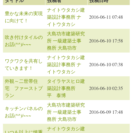
タイトル
投稿者
投稿日時
ナイトウタカシ建
豊かな未来の実現
築設計事務所 ナ
2016-06-11 07:48
に向けて！
イトウタカシ
大島功市建築研究
吹き付けタイルの
所 一級建築士事
2016-06-10 17:58
お話(^^)/~~~
務所 大島功市
ナイトウタカシ建
ワクワクを共有し
築設計事務所 ナ
2016-06-10 07:38
ていきます！
イトウタカシ
外観～二世帯住
タイラヤスヒロ建
宅 ファーストプ
築設計事務所
2016-06-10 02:35
ラン
平 泰博
大島功市建築研究
キッチンパネルの
所 一級建築士事
2016-06-09 17:48
お話(^^)/~~~
務所 大島功市
ナイトウタカシ建
いつも以上に慎重