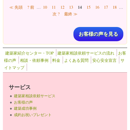
ページ
14
≪ 先頭
? 前
…
10
11
12
13
15
16
17
18
…
次 ?
最終 ≫
お客様の声を見る
建築家紹介センター・TOP
建築家相談依頼サービスの流れ
お客
様の声
相談・依頼事例
料金
よくある質問
安心安全宣言
サ
イトマップ
サービス
建築家相談依頼サービス
お客様の声
建築成功事例
成約お祝いプレゼント