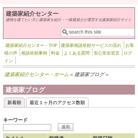
メインコンテンツに移動
建築家紹介センター
建物を建てたい方に建築家を紹介・一級建築士が運営する建築家紹介サイト
検索
検索フォーム
建築家紹介センター・TOP
建築家相談依頼サービスの流れ
お客
様の声
相談依頼事例
料金
よくある質問
安心安全宣言
ログ
イン
建築家紹介センター・ホーム
> 建築家ブログ >
建築家ブログ
新着順
(アクティブなタブ)
最近１ヶ月のアクセス数順
プライマリータブ
キーワード