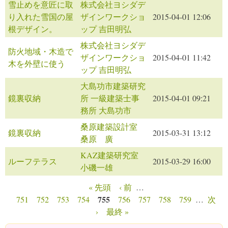
雪止めを意匠に取
株式会社ヨシダデ
り入れた雪国の屋
ザインワークショ
2015-04-01 12:06
根デザイン。
ップ 吉田明弘
株式会社ヨシダデ
防火地域・木造で
ザインワークショ
2015-04-01 11:42
木を外壁に使う
ップ 吉田明弘
大島功市建築研究
鏡裏収納
所 一級建築士事
2015-04-01 09:21
務所 大島功市
桑原建築設計室
鏡裏収納
2015-03-31 13:12
桑原 廣
KAZ建築研究室
ルーフテラス
2015-03-29 16:00
小磯一雄
« 先頭
‹ 前
…
ページ
755
751
752
753
754
756
757
758
759
…
次
›
最終 »