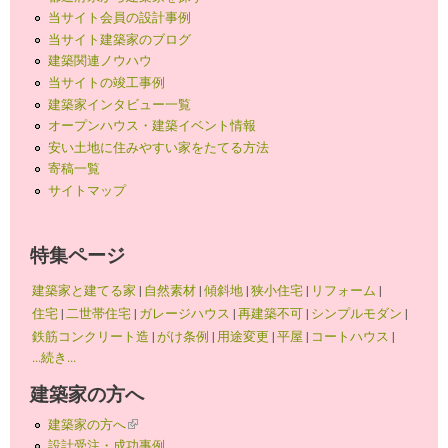
当サイト会員の設計事例
当サイト建築家のブログ
建築関連ノウハウ
当サイトの竣工事例
建築家インタビュー一覧
オープンハウス・建築イベント情報
安い土地に住みやすい家をたてる方法
寄稿一覧
サイトマップ
特集ページ
建築家と建てる家
|
自然素材
|
傾斜地
|
狭小住宅
|
リフォーム
|
住宅
|
二世帯住宅
|
ガレージハウス
|
再建築不可
|
シンプルモダン
|
鉄筋コンクリート造
|
がけ条例
|
用途変更
|
平屋
|
コートハウス
|
...続き...
建築家の方へ
建築家の方へ
(link is external)
設計受注・成功事例