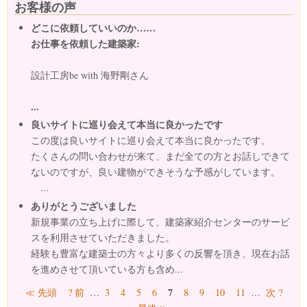
お客様の声
どこに依頼していいのか……
お仕事を依頼した建築家:
設計工房be with 海野剛さん
...
良いサイトに巡り会えて本当に良かったです
この度は良いサイトに巡り会えて本当に良かったです。
たくさんの問い合わせが来て、まだ全ての方とお話しできて
ないのですが、良い建物ができそうな予感がしています。
...
ありがとうございました
新規事業の立ち上げに際して、建築家紹介センターのサービ
スを利用させていただきました。
経験も豊富な建築士の方々より多くの反響を頂き、現在お話
を進めさせて頂いている方も含め...
ページ
7
≪ 先頭
? 前
…
3
4
5
6
8
9
10
11
…
次 ?