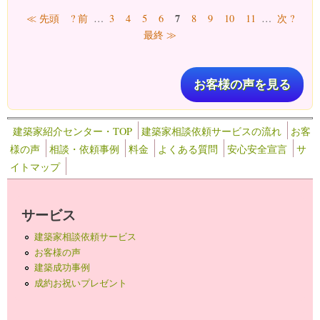
ページ
7
≪ 先頭
? 前
…
3
4
5
6
8
9
10
11
…
次 ?
最終 ≫
お客様の声を見る
建築家紹介センター・TOP
建築家相談依頼サービスの流れ
お客
様の声
相談・依頼事例
料金
よくある質問
安心安全宣言
サ
イトマップ
サービス
建築家相談依頼サービス
お客様の声
建築成功事例
成約お祝いプレゼント