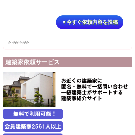
▼今すぐ依頼内容を投稿
(link is external)
(link is external)
(link is external)
(link is external)
(link is external)
(link is external)
建築家依頼サービス