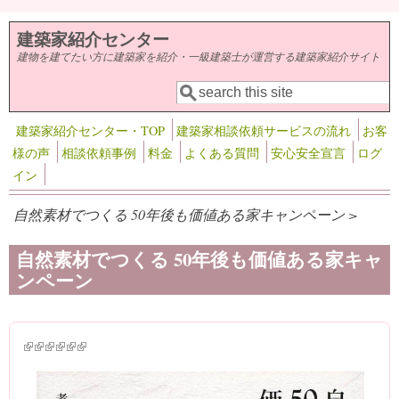
メインコンテンツに移動
建築家紹介センター
建物を建てたい方に建築家を紹介・一級建築士が運営する建築家紹介サイト
検索
検索フォーム
建築家紹介センター・TOP
建築家相談依頼サービスの流れ
お客
様の声
相談依頼事例
料金
よくある質問
安心安全宣言
ログ
イン
自然素材でつくる 50年後も価値ある家キャンペーン >
自然素材でつくる 50年後も価値ある家キャ
ンペーン
(link is external)
(link is external)
(link is external)
(link is external)
(link is external)
(link is external)