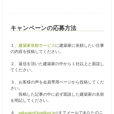
キャンペーンの応募方法
１、
建築家依頼サービス
に建築家に依頼したい仕事
の内容を投稿してください。
２、返信を頂いた建築家の中から１社以上と面談し
てください。
３、お客様の声を会員専用ページから投稿してくだ
さい。
投稿した記事の中に必ず面談した建築家の名前
を明記してください。
４、
nakazato@kentikusi.jp
(link sends e-mail)
までメールであなたのニ