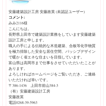
安藤建築設計工房 安藤政英 (未認証ユーザー)
コメント:
みみ2116様
こんにちは。
長野県上田市で建築設計業務をしています安藤建築
設計工房と申します。
職人の手による伝統的な木造建築、合板等化学物質
を極力排除した安全な居住空間、パッシブデザイン
で暖かく省エネな住まいを目指しています。
富山県は高岡市まで仕事をさせていただいたことが
あります。
よろしければホームページをご覧いただき、ご連絡
いただければ幸いです。
〒386-1436 上田市前山384-3
（有）安藤建築設計工房
安藤政英
電話0268-39-5963