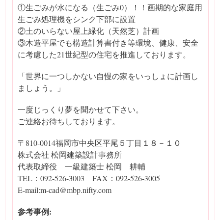
①生ごみが水になる（生ごみ0）！！画期的な家庭用
生ごみ処理機をシンク下部に設置
②土のいらない屋上緑化（天然芝）計画
③木造平屋でも構造計算書付き等環境、健康、安全
に考慮した21世紀型の住宅を推進しております。
「世界に一つしかない自慢の家をいっしょに計画し
ましょう。」
一度じっくり夢を聞かせて下さい。
ご連絡お待ちしております。
〒810-0014福岡市中央区平尾５丁目１８－１０
株式会社 松岡建築設計事務所
代表取締役 一級建築士 松岡 耕輔
TEL：092-526-3003 FAX：092-526-3005
E-mail:m-cad@mbp.nifty.com
参考事例: