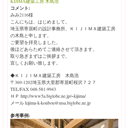
KIJIMA建築工房 木島浩
コメント:
みみ2116様
こんにちは、はじめまして。
埼玉県寄居町の設計事務所、ＫＩＪＩＭＡ建築工房
の木島と申します。
ご要望を拝見しました。
後ほどあらためてご連絡させて頂きます。
取り急ぎまずはご挨拶まで。
宜しくお願い致します。
◆ＫＩＪＩＭＡ建築工房 木島浩
〒369-1202埼玉県大里郡寄居町桜沢７２７
TEL/FAX 048-581-9943
ＨＰ http://www5a.biglobe.ne.jp/~kijima/
メール kijima-k-koubou@msa.biglobe.ne.jp
参考事例: