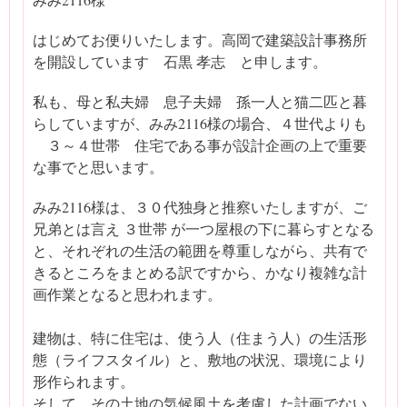
はじめてお便りいたします。高岡で建築設計事務所
を開設しています 石黒 孝志 と申します。
私も、母と私夫婦 息子夫婦 孫一人と猫二匹と暮
らしていますが、みみ2116様の場合、４世代よりも
３～４世帯 住宅である事が設計企画の上で重要
な事でと思います。
みみ2116様は、３０代独身と推察いたしますが、ご
兄弟とは言え ３世帯 が一つ屋根の下に暮らすとなる
と、それぞれの生活の範囲を尊重しながら、共有で
きるところをまとめる訳ですから、かなり複雑な計
画作業となると思われます。
建物は、特に住宅は、使う人（住まう人）の生活形
態（ライフスタイル）と、敷地の状況、環境により
形作られます。
そして、その土地の気候風土を考慮した計画でない