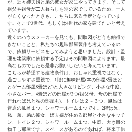
が、近々姉夫婦と弟の彼女が家にやってきます。そして
祖父や祖母が二人暮らしを別の家でしているため、一人
が亡くなったときも、こちらに来る予定となっていま
す。そこで3世代、もしくは4世代の家を建てたいと考え
ています。
近くのハウスメーカーを見ても、間取図がどうも納得で
きないことと、私たちの趣味部屋製作も考えているの
で、依頼サービスをしてみようと思いました。設計・監
理を建築家に依頼する予定はその間取図によります。最
高なものでしたら是非お願いしたいと考えています。
こちらが希望する建物条件は、おしゃれ重視ではなく、
過ごしやすさ重視で、1階に趣味部屋(本の部屋8畳ほど
とゲーム部屋8畳ほど)と大きなリビング、小さな中庭、
小さなバー、4畳ほどの部屋が2つ(祖父母、母の部屋で
作れれば兄と私の部屋も)、トイレは２～３つ、風呂は
普通の風呂１つ、シャワールーム１つです。2階は兄、
私、弟、弟の彼女、姉夫婦が住める部屋と小さなキッチ
ン、トイレ２つ、シャワールーム１つ、中庭、大き目の
物干し部屋です。スペースがあるのであれば、将来子供