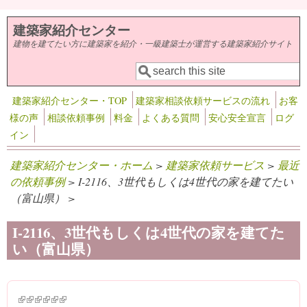
メインコンテンツに移動
建築家紹介センター
建物を建てたい方に建築家を紹介・一級建築士が運営する建築家紹介サイト
検索
検索フォーム
建築家紹介センター・TOP
建築家相談依頼サービスの流れ
お客
様の声
相談依頼事例
料金
よくある質問
安心安全宣言
ログ
イン
建築家紹介センター・ホーム
>
建築家依頼サービス
>
最近
の依頼事例
> I-2116、3世代もしくは4世代の家を建てたい
（富山県） >
I-2116、3世代もしくは4世代の家を建てた
い（富山県）
(link is external)
(link is external)
(link is external)
(link is external)
(link is external)
(link is external)