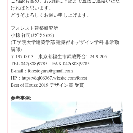
ご相談も含め、お気軽に下記まで直接ご連絡いただ
ければと思います。
どうぞよろしくお願い申し上げます。
フォレスト建築研究所
小椋 祥司(ｵｸﾞﾗ ｼｮｳｼ)
(工学院大学建築学部 建築都市デザイン学科 非常勤
講師)
〒197-0013 東京都福生市武蔵野台1-24-9-205
TEL 042(808)9785 FAX 042(808)9785
E-mail：forestogura@gmail.com
HP：https://dql06367.wixsite.com/forest
Best of Houzz 2019 デザイン賞 受賞
参考事例: