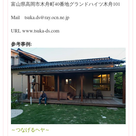
富山県高岡市木舟町40番地グランドハイツ木舟101
Mail tsuka.ds@ray.ocn.ne.jp
URL www.tsuka-ds.com
参考事例:
～つなげるヘヤ～