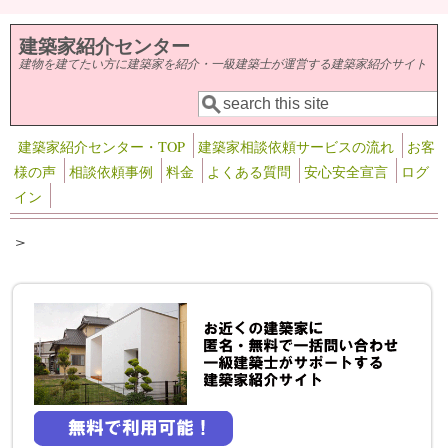
メインコンテンツに移動
建築家紹介センター
建物を建てたい方に建築家を紹介・一級建築士が運営する建築家紹介サイト
検索
検索フォーム
建築家紹介センター・TOP
建築家相談依頼サービスの流れ
お客
様の声
相談依頼事例
料金
よくある質問
安心安全宣言
ログ
イン
>