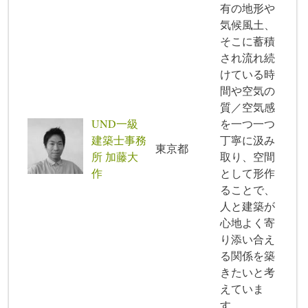
有の地形や
気候風土、
そこに蓄積
され流れ続
けている時
間や空気の
質／空気感
UND一級
を一つ一つ
建築士事務
丁寧に汲み
東京都
所 加藤大
取り、空間
作
として形作
ることで、
人と建築が
心地よく寄
り添い合え
る関係を築
きたいと考
えていま
す。