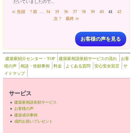
だいていましたので...
ページ
41
≪ 先頭
? 前
…
34
35
36
37
38
39
40
42
次 ?
最終 ≫
お客様の声を見る
建築家紹介センター・TOP
建築家相談依頼サービスの流れ
お客
様の声
相談・依頼事例
料金
よくある質問
安心安全宣言
サ
イトマップ
サービス
建築家相談依頼サービス
お客様の声
建築成功事例
成約お祝いプレゼント