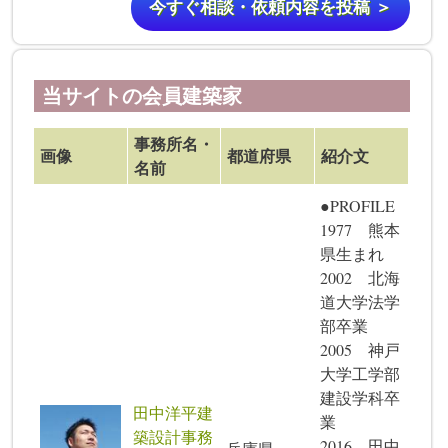
今すぐ相談・依頼内容を投稿 ＞
当サイトの会員建築家
事務所名・
画像
都道府県
紹介文
名前
●PROFILE
1977 熊本
県生まれ
2002 北海
道大学法学
部卒業
2005 神戸
大学工学部
建設学科卒
田中洋平建
業
築設計事務
2016 田中