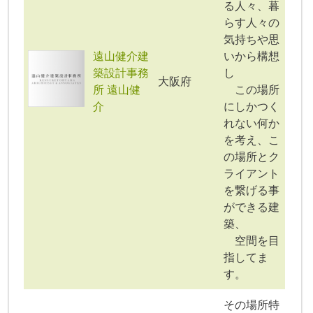
る人々、暮
らす人々の
気持ちや思
遠山健介建
いから構想
築設計事務
し
大阪府
所 遠山健
この場所
介
にしかつく
れない何か
を考え、こ
の場所とク
ライアント
を繋げる事
ができる建
築、
空間を目
指してま
す。
その場所特