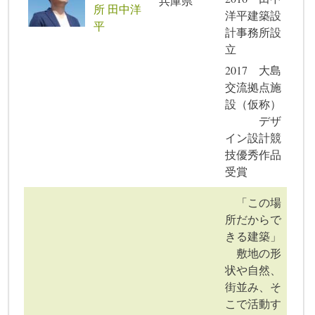
兵庫県
所 田中洋
洋平建築設
平
計事務所設
立
2017 大島
交流拠点施
設（仮称）
デザ
イン設計競
技優秀作品
受賞
「この場
所だからで
きる建築」
敷地の形
状や自然、
街並み、そ
こで活動す