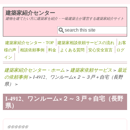
メインコンテンツに移動
建築家紹介センター
建物を建てたい方に建築家を紹介・一級建築士が運営する建築家紹介サイト
検索
検索フォーム
建築家紹介センター・TOP
建築家相談依頼サービスの流れ
お客
様の声
相談依頼事例
料金
よくある質問
安心安全宣言
ログ
イン
建築家紹介センター・ホーム
>
建築家依頼サービス
>
最近
の依頼事例
> I-4912、ワンルーム×２～３戸＋自宅（長野
県） >
I-4912、ワンルーム×２～３戸＋自宅（長野
県）
(link is external)
(link is external)
(link is external)
(link is external)
(link is external)
(link is external)