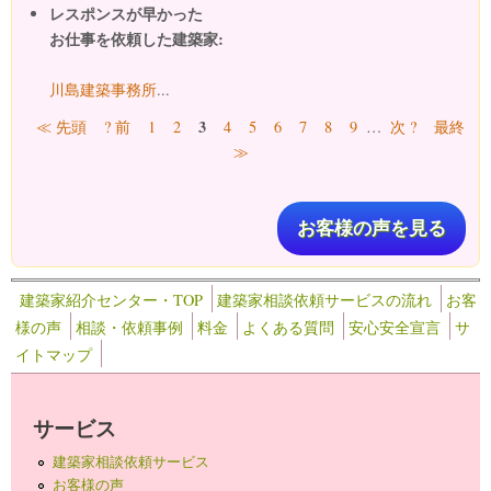
レスポンスが早かった
お仕事を依頼した建築家:
川島建築事務所
...
ページ
3
≪ 先頭
? 前
1
2
4
5
6
7
8
9
…
次 ?
最終
≫
お客様の声を見る
建築家紹介センター・TOP
建築家相談依頼サービスの流れ
お客
様の声
相談・依頼事例
料金
よくある質問
安心安全宣言
サ
イトマップ
サービス
建築家相談依頼サービス
お客様の声