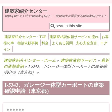
メインコンテンツに移動
建築家紹介センター
建物を建てたい方に建築家を紹介・一級建築士が運営する建築家紹介サイト
検索
検索フォーム
建築家紹介センター・TOP
建築家相談依頼サービスの流れ
お客
様の声
相談依頼事例
料金
よくある質問
安心安全宣言
ログ
イン
建築家紹介センター・ホーム
>
建築家依頼サービス
>
最近
の依頼事例
> I-5343、ガレージ一体型カーポートの建築確
認申請（東京都） >
I-5343、ガレージ一体型カーポートの建築
確認申請（東京都）
(link is external)
(link is external)
(link is external)
(link is external)
(link is external)
(link is external)