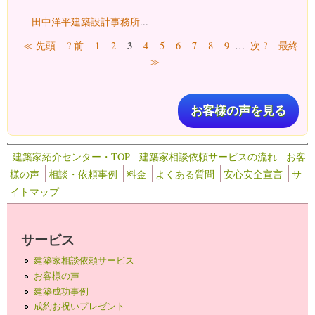
田中洋平建築設計事務所
...
ページ
3
≪ 先頭
? 前
1
2
4
5
6
7
8
9
…
次 ?
最終
≫
お客様の声を見る
建築家紹介センター・TOP
建築家相談依頼サービスの流れ
お客
様の声
相談・依頼事例
料金
よくある質問
安心安全宣言
サ
イトマップ
サービス
建築家相談依頼サービス
お客様の声
建築成功事例
成約お祝いプレゼント