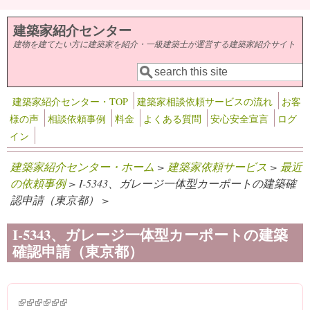
メインコンテンツに移動
建築家紹介センター
建物を建てたい方に建築家を紹介・一級建築士が運営する建築家紹介サイト
検索
検索フォーム
建築家紹介センター・TOP
建築家相談依頼サービスの流れ
お客
様の声
相談依頼事例
料金
よくある質問
安心安全宣言
ログ
イン
建築家紹介センター・ホーム
>
建築家依頼サービス
>
最近
の依頼事例
> I-5343、ガレージ一体型カーポートの建築確
認申請（東京都） >
I-5343、ガレージ一体型カーポートの建築
確認申請（東京都）
(link is external)
(link is external)
(link is external)
(link is external)
(link is external)
(link is external)