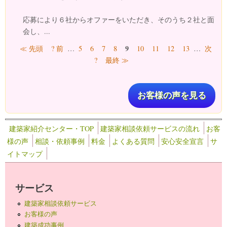
応募により６社からオファーをいただき、そのうち２社と面
会し、...
ページ
9
≪ 先頭
? 前
…
5
6
7
8
10
11
12
13
…
次
?
最終 ≫
お客様の声を見る
建築家紹介センター・TOP
建築家相談依頼サービスの流れ
お客
様の声
相談・依頼事例
料金
よくある質問
安心安全宣言
サ
イトマップ
サービス
建築家相談依頼サービス
お客様の声
建築成功事例