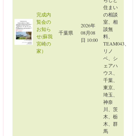
住まい
完成内
の相談
覧会の
室、相
2026年
お知ら
談無
千葉県
08月08
せ(蘇我
料、
日 10:00
宮崎の
TEAM043、
家）
リノ
ベ、シ
ェアハ
ウス、
千葉、
東京、
埼玉、
神奈
川、茨
木、栃
木、群
馬