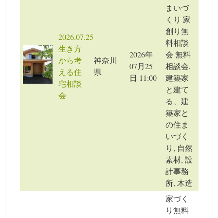
まいづ
くり 家
創り無
2026.07.25
料相談
生き方
2026年
会 無料
から考
神奈川
07月25
相談会,
える住
県
日 11:00
建築家
宅相談
と建て
会
る、建
築家と
の住ま
いづく
り, 自然
素材, 設
計事務
所, 木造
家づく
り無料