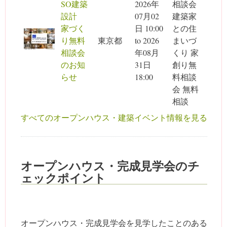
SO建築
2026年
相談会
設計
07月02
建築家
家づく
日 10:00
との住
り無料
東京都
to
2026
まいづ
相談会
年08月
くり 家
のお知
31日
創り無
らせ
18:00
料相談
会 無料
相談
すべてのオープンハウス・建築イベント情報を見る
オープンハウス・完成見学会のチ
ェックポイント
オープンハウス・完成見学会を見学したことのある