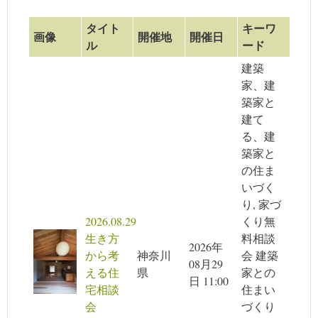
タイト
キーワ
画像
開催地
開催日
ル
ード
建築
家、建
築家と
建て
る、建
築家と
の住ま
いづく
り, 家づ
2026.08.29
くり無
生き方
料相談
2026年
から考
神奈川
会 建築
08月29
える住
県
家との
日 11:00
宅相談
住まい
会
づくり