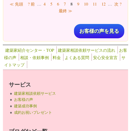
ページ
8
≪ 先頭
? 前
…
4
5
6
7
9
10
11
12
…
次 ?
最終 ≫
お客様の声を見る
建築家紹介センター・TOP
建築家相談依頼サービスの流れ
お客
様の声
相談・依頼事例
料金
よくある質問
安心安全宣言
サ
イトマップ
サービス
建築家相談依頼サービス
お客様の声
建築成功事例
成約お祝いプレゼント