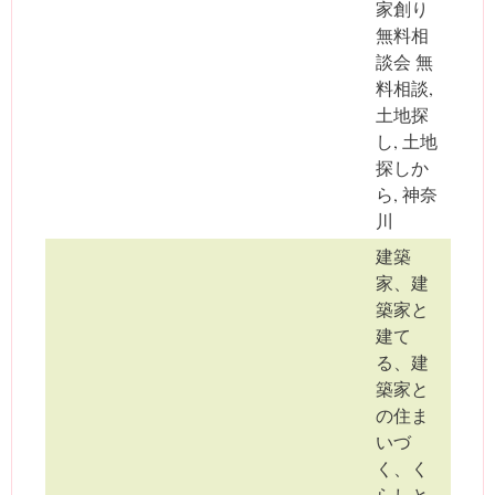
家創り
無料相
談会 無
料相談,
土地探
し, 土地
探しか
ら, 神奈
川
建築
家、建
築家と
建て
る、建
築家と
の住ま
いづ
く、く
らしと