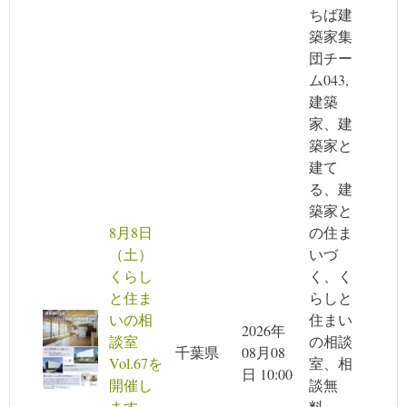
ちば建
築家集
団チー
ム043,
建築
家、建
築家と
建て
る、建
築家と
8月8日
の住ま
（土）
いづ
くらし
く、く
と住ま
らしと
いの相
住まい
2026年
談室
の相談
千葉県
08月08
Vol.67を
室、相
日 10:00
開催し
談無
ます。
料、