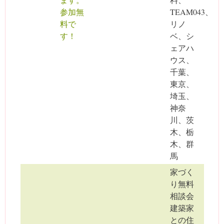
参加無
TEAM043、
料で
リノ
す！
ベ、シ
ェアハ
ウス、
千葉、
東京、
埼玉、
神奈
川、茨
木、栃
木、群
馬
家づく
り無料
相談会
建築家
との住