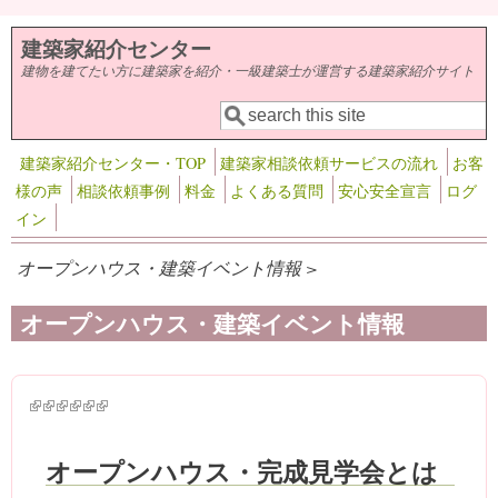
メインコンテンツに移動
建築家紹介センター
建物を建てたい方に建築家を紹介・一級建築士が運営する建築家紹介サイト
検索
検索フォーム
建築家紹介センター・TOP
建築家相談依頼サービスの流れ
お客
様の声
相談依頼事例
料金
よくある質問
安心安全宣言
ログ
イン
オープンハウス・建築イベント情報 >
オープンハウス・建築イベント情報
(link is external)
(link is external)
(link is external)
(link is external)
(link is external)
(link is external)
オープンハウス・完成見学会とは