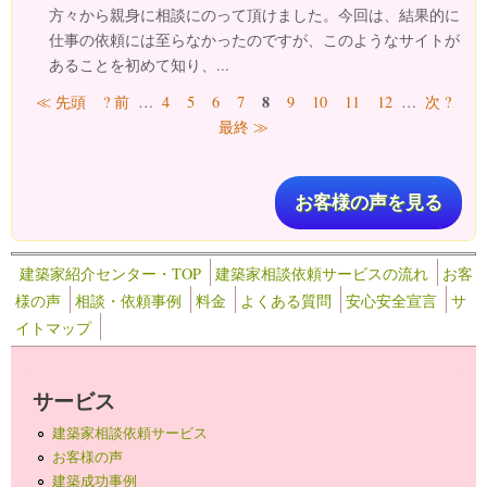
方々から親身に相談にのって頂けました。今回は、結果的に
仕事の依頼には至らなかったのですが、このようなサイトが
あることを初めて知り、...
ページ
8
≪ 先頭
? 前
…
4
5
6
7
9
10
11
12
…
次 ?
最終 ≫
お客様の声を見る
建築家紹介センター・TOP
建築家相談依頼サービスの流れ
お客
様の声
相談・依頼事例
料金
よくある質問
安心安全宣言
サ
イトマップ
サービス
建築家相談依頼サービス
お客様の声
建築成功事例