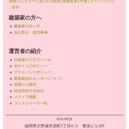
鉄筋コンクリート造
|
がけ条例
|
用途変更
|
平屋
|
コートハウス
|
...続き...
建築家の方へ
建築家の方へ
(link is external)
設計受注・成功事例
運営者の紹介
代表者のプロフィール
当サイトのポリシー
プライバシーポリシー
建築家紹介センターについて
営業のご案内
特定商取引法表示
メディア掲載
プレスリリース一覧
816-0924
福岡県大野城市栄町2丁目4-31 豊栄ビル205