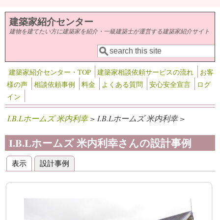
メインコンテンツに移動
建築家紹介センター
建物を建てたい方に建築家を紹介・一級建築士が運営する建築家紹介サイト
検索
検索フォーム
建築家紹介センター・TOP
建築家相談依頼サービスの流れ
お客
様の声
相談依頼事例
料金
よくある質問
安心安全宣言
ログ
イン
I.B.Lホームズ 米内利幸
> I.B.Lホームズ 米内利幸 >
I.B.Lホームズ 米内利幸さんの設計事例
表示
設計事例
(アクティブなタブ)
プライマリータブ