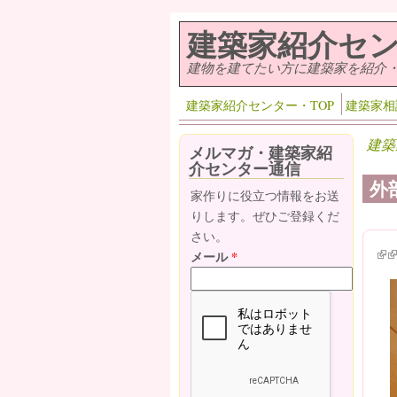
メインコンテンツに移動
建築家紹介セ
建物を建てたい方に建築家を紹介
建築家紹介センター・TOP
建築家相
建築
メルマガ・建築家紹
介センター通信
外
家作りに役立つ情報をお送
りします。ぜひご登録くだ
さい。
(lin
(l
メール
*