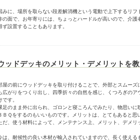
因みに、場所を取らない段差解消機という電動で上下するリフ
作の面で、お年寄りには、ちょっとハードルが高いので、介護
得ず設置することもあります。
ウッドデッキのメリット・デメリットを教
部屋の前にウッドデッキを取り付けることで、外部とスムーズ
も広がりをつくり出し、四季折々の自然を感じ、くつろぎのア
けです。
裸足のまま外に出られ、ゴロンと寝ころんでみたり、物思いに
ＢＢＱをするのもいいものです。メリットは、とてもあると思
ただ、使う材料によって、メンテナンス上、メリット、デメリ
今は、耐候性の良い木材が輸入されていますので、長く使える