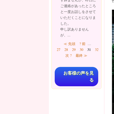
ご連絡があったところ
と一度お話しをさせて
いただくことになりま
した。
申し訳ありません
が、...
ページ
≪ 先頭
? 前
…
31
27
28
29
30
32
33
34
次 ?
最終 ≫
お客様の声を見
る