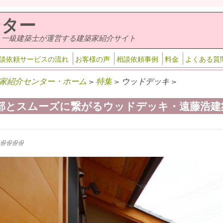
ンター
・一級建築士が運営する建築家紹介サイト
談依頼サービスの流れ
お客様の声
相談依頼事例
料金
よくある質
家紹介センター・ホーム
>
特集
> ウッドデッキ >
部とスムーズに繋がるウッドデッキ・遠藤浩建
k is external)
ink is external)
(link is external)
(link is external)
(link is external)
(link is external)