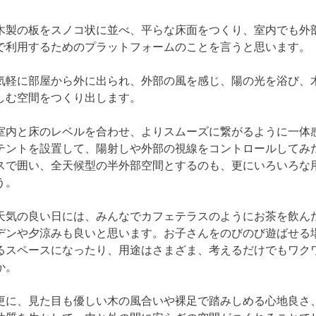
木製の板をスノコ状に並べ、平らな床面をつくり、室内でも外
で利用するためのプラットフォームのことを言うと思います。
気軽に部屋から外に出られ、外部の風を感じ、陽の光を浴び、
しむ空間をつくり出します。
室内と床のレベルを合わせ、よりスムーズに繋がるように一体
テントを設置して、陽射しや外部の視線をコントロールしてみ
スで囲い、全天候型の半外部空間とするのも、更にいろいろな
う。
天気の良い日には、みんなでカフェテラスのようにお茶を飲んだ
デンや夕涼みも良いと思います。お子さんをのびのび遊ばせる
るスペースになったり、用途はさまざま、考えるだけでもワク
か。
更に、見た目も優しい木の風合いや裸足で踏みしめる心地良さ