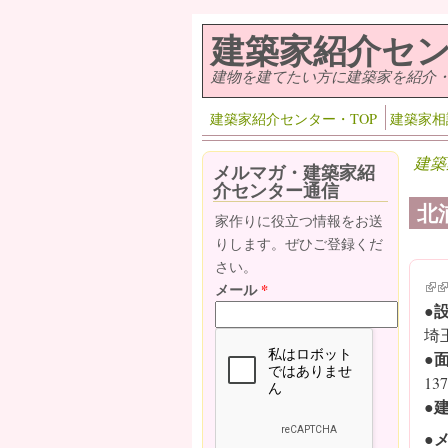
メインコンテンツに移動
建築家紹介セ
建物を建てたい方に建築家を紹介
建築家紹介センター・TOP
建築家相
建築
メルマガ・建築家紹
介センター通信
北
家作りに役立つ情報をお送
りします。ぜひご登録くだ
さい。
(lin
(l
メール
*
●
埼
●
13
●
●