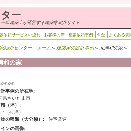
ンター
・一級建築士が運営する建築家紹介サイト
談依頼サービスの流れ
お客様の声
相談依頼事例
料金
よくある質
家紹介センター・ホーム
>
建築家の設計事例
> 北浦和の家 >
浦和の家
k is external)
ink is external)
(link is external)
(link is external)
(link is external)
(link is external)
設計事例の所在地:
玉県さいたま市
面積（坪）:
7㎡（41坪）
建物の種類（大分類）:
住宅関連
メインの画像: