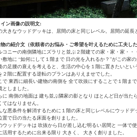
メイン画像の説明文:
の大きなウッドデッキは、居間の床と同じレベル。居間の延長
建物の紹介文（依頼者のお悩み・ご希望を叶えるために工夫した
ルコニーの南側隣地にズラリと並ぶ２階建ての家・家・家・・・
い敷地に “如何にして１階まで 日の光を入れるか？”がこの家
後の足腰の衰えを考えると、生活の中心を１階に置きたいとい
を２階に配置する逆転のプランはありえませでした。
こで 東西に細長い建物の南側を 全て吹抜にすることで１階ま
成としました。
らに 南側の地面は 建ち並ぶ隣家の影となり ほとんど日が当た
くてはなりません。
んな悪条件を解消するために１階の床と同じレベルにウッドデッ
位置で日の当たる床面を創りました。
のウッドデッキは 吹抜から日が差し込む明るい居間と 一体で使
に活用するために出来る限り 大きく、 大きく創りました。