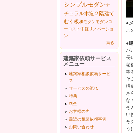
シンプルモダン
ナ
チュラル
木造２階建て
むく板
和モダン
モダン
ロ
●
ーコスト
中庭
リノベーショ
こ
ン
●
続き
バ
長
建築家依頼サービス
メニュー
老
等
建築家相談依頼サービ
そ
ス
構
サービスの流れ
さ
特典
な
料金
そ
お客様の声
い
最近の相談依頼事例
そ
お問い合わせ
う