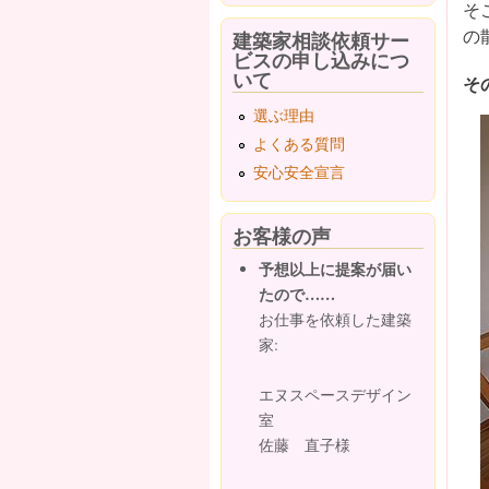
そ
の
建築家相談依頼サー
ビスの申し込みにつ
いて
そ
選ぶ理由
よくある質問
安心安全宣言
お客様の声
予想以上に提案が届い
たので……
お仕事を依頼した建築
家:
エヌスペースデザイン
室
佐藤 直子様