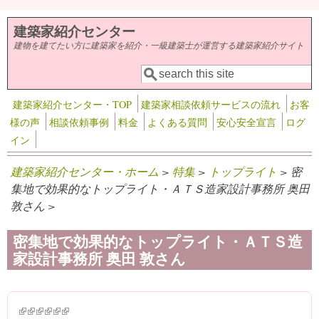
メインコンテンツに移動
建築家紹介センター
建物を建てたい方に建築家を紹介・一級建築士が運営する建築家紹介サイト
検索
検索フォーム
建築家紹介センター・TOP
建築家相談依頼サービスの流れ
お客
様の声
相談依頼事例
料金
よくある質問
安心安全宣言
ログ
イン
建築家紹介センター・ホーム
>
特集
>
トップライト
> 密
集地で効果的なトップライト・ＡＴＳ造家設計事務所 奥田
敦さん >
密集地で効果的なトップライト・ＡＴＳ造
家設計事務所 奥田 敦さん
(link is external)
(link is external)
(link is external)
(link is external)
(link is external)
(link is external)