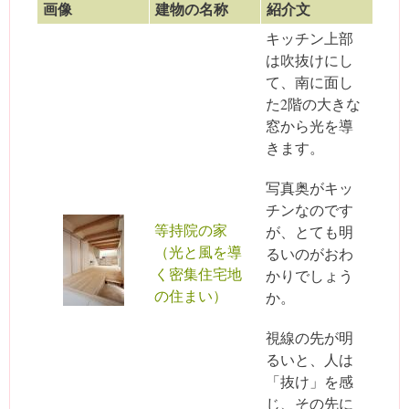
画像
建物の名称
紹介文
キッチン上部
は吹抜けにし
て、南に面し
た2階の大きな
窓から光を導
きます。
写真奥がキッ
チンなのです
等持院の家
が、とても明
（光と風を導
るいのがおわ
く密集住宅地
かりでしょう
の住まい）
か。
視線の先が明
るいと、人は
「抜け」を感
じ、その先に