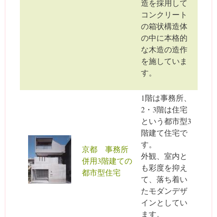
造を採用して
コンクリート
の箱状構造体
の中に本格的
な木造の造作
を施していま
す。
1階は事務所、
2・3階は住宅
という都市型3
階建て住宅で
す。
京都 事務所
外観、室内と
併用3階建ての
も彩度を抑え
都市型住宅
て、落ち着い
たモダンデザ
インとしてい
ます。