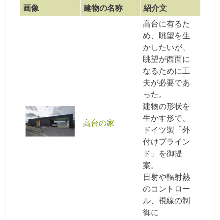
画像
建物の名称
紹介文
高台に有るた
め、眺望を生
かしたいが、
眺望が西面に
なるために工
夫が必要であ
った。
建物の形状を
生かす形で、
高台の家
ドイツ製「外
付けブライン
ド」を御提
案。
日射や輻射熱
のコントロー
ル、視線の制
御に