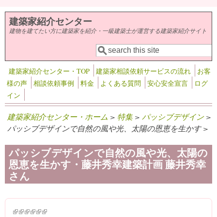
メインコンテンツに移動
建築家紹介センター
建物を建てたい方に建築家を紹介・一級建築士が運営する建築家紹介サイト
検索
検索フォーム
建築家紹介センター・TOP
建築家相談依頼サービスの流れ
お客
様の声
相談依頼事例
料金
よくある質問
安心安全宣言
ログ
イン
建築家紹介センター・ホーム
>
特集
>
パッシブデザイン
>
パッシブデザインで自然の風や光、太陽の恩恵を生かす >
パッシブデザインで自然の風や光、太陽の
恩恵を生かす・藤井秀幸建築計画 藤井秀幸
さん
(link is external)
(link is external)
(link is external)
(link is external)
(link is external)
(link is external)