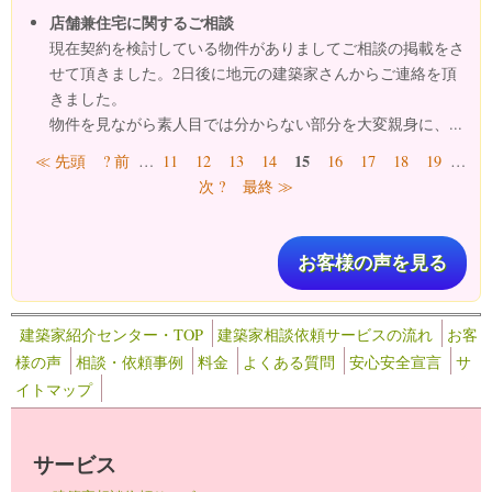
店舗兼住宅に関するご相談
現在契約を検討している物件がありましてご相談の掲載をさ
せて頂きました。2日後に地元の建築家さんからご連絡を頂
きました。
物件を見ながら素人目では分からない部分を大変親身に、...
ページ
15
≪ 先頭
? 前
…
11
12
13
14
16
17
18
19
…
次 ?
最終 ≫
お客様の声を見る
建築家紹介センター・TOP
建築家相談依頼サービスの流れ
お客
様の声
相談・依頼事例
料金
よくある質問
安心安全宣言
サ
イトマップ
サービス